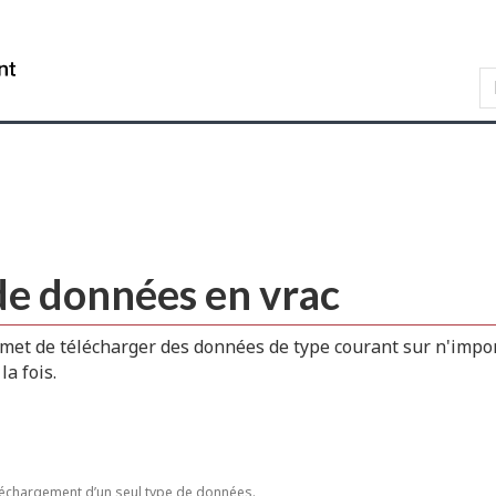
Skip
Skip
Passer
to
to
à
WxT
main
"About
la
content
this
version
Search
site"
HTML
form..
simplifiée
de données en vrac
met de télécharger des données de type courant sur n'impor
a fois.
échargement d’un seul type de données.