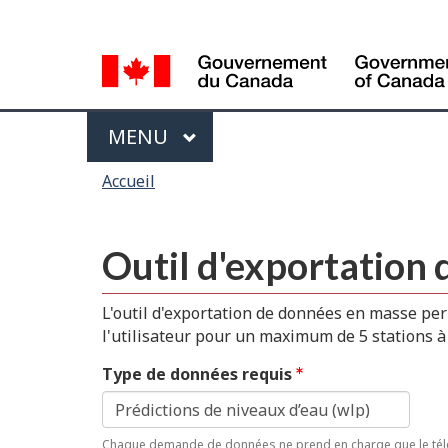
Sélection
de
la
langue
Menu
MAIN
MENU
Vous
Accueil
êtes
ici
Outil d'exportation 
L'outil d'exportation de données en masse per
l'utilisateur pour un maximum de 5 stations à l
Type de données requis
Chaque demande de données ne prend en charge que le tél