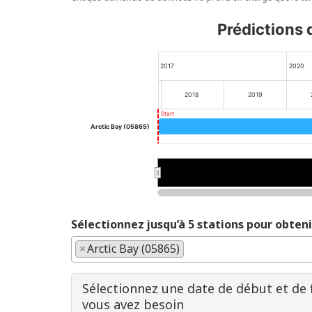
Prédictions 
2017
2020
2018
2019
Start
Arctic Bay (05865)
2018
2018
2020
2020
Sélectionnez jusqu’à 5 stations pour obten
×
Arctic Bay (05865)
Sélectionnez une date de début et de 
vous avez besoin