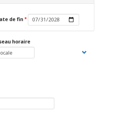
Date
ate de fin
de
fin :
Date
seau horaire