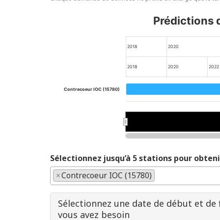
Prédictions 
2018
2020
2018
2020
2022
Contrecoeur IOC (15780)
2020
2020
Sélectionnez jusqu’à 5 stations pour obten
×
Contrecoeur IOC (15780)
Sélectionnez une date de début et de 
vous avez besoin