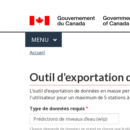
Sélection
de
la
langue
Menu
MAIN
MENU
Vous
Accueil
êtes
ici
Outil d'exportation 
L'outil d'exportation de données en masse per
l'utilisateur pour un maximum de 5 stations à l
Type de données requis
Chaque demande de données ne prend en charge que le tél