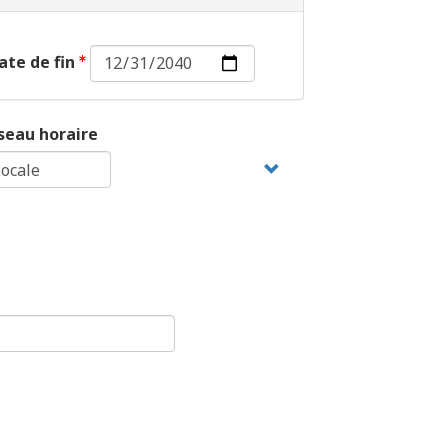
Date
ate de fin
de
fin :
Date
seau horaire