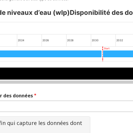
de niveaux d’eau (wlp)Disponibilité des 
2024
2026
2028
2030
2032
Start
2030
2030
ir des données
fin qui capture les données dont