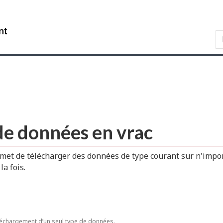
Skip
Skip
Passer
to
to
à
WxT
main
"About
la
content
this
version
Search
site"
HTML
form..
simplifiée
de données en vrac
met de télécharger des données de type courant sur n'impor
a fois.
échargement d’un seul type de données.