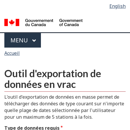
Sélection
English
Skip
Passer
de
to
à
main
la
la
content
version
langue
HTML
Menu
MAIN
MENU
simplifiée
Vous
Accueil
êtes
ici
Outil d'exportation de
données en vrac
L'outil d'exportation de données en masse permet de
télécharger des données de type courant sur n'importe
quelle plage de dates sélectionnée par l'utilisateur
pour un maximum de 5 stations à la fois.
Type de données requis