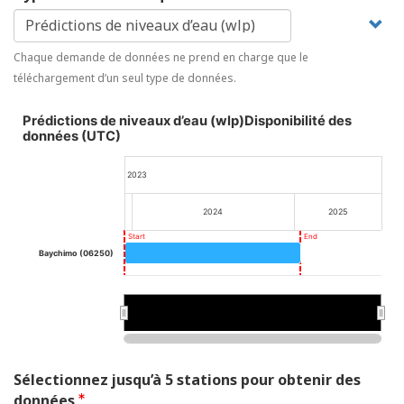
Chaque demande de données ne prend en charge que le
téléchargement d’un seul type de données.
Prédictions de niveaux d’eau (wlp)Disponibilité des
données (UTC)
2023
2024
2025
Start
End
Baychimo (06250)
2024
2024
2025
2025
Sélectionnez jusqu’à 5 stations pour obtenir des
données