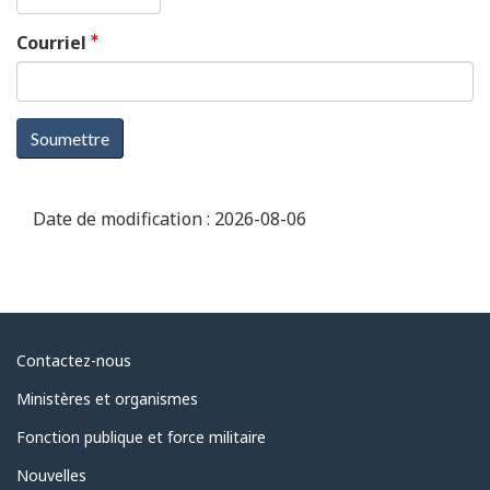
Courriel
Soumettre
Date de modification :
2026-08-06
Au
Contactez-nous
sujet
Ministères et organismes
du
Fonction publique et force militaire
gouvernement
Nouvelles