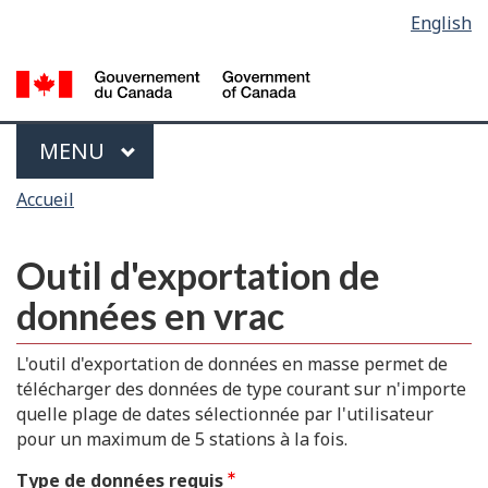
Sélection
English
Skip
Passer
de
to
à
main
la
la
content
version
langue
HTML
Menu
MAIN
MENU
simplifiée
Vous
Accueil
êtes
ici
Outil d'exportation de
données en vrac
L'outil d'exportation de données en masse permet de
télécharger des données de type courant sur n'importe
quelle plage de dates sélectionnée par l'utilisateur
pour un maximum de 5 stations à la fois.
Type de données requis