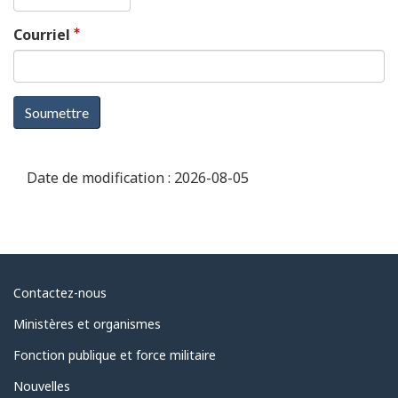
Courriel
Soumettre
Date de modification :
2026-08-05
Au
Contactez-nous
sujet
Ministères et organismes
du
Fonction publique et force militaire
gouvernement
Nouvelles