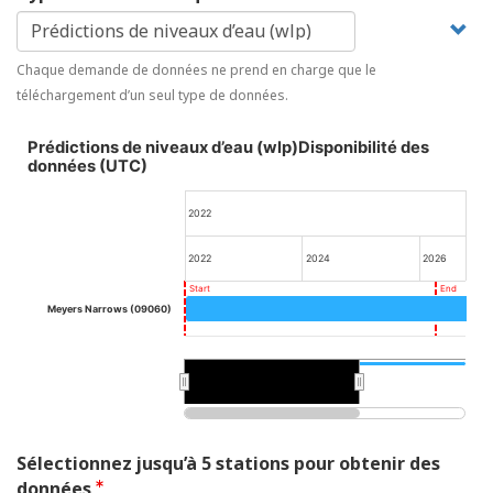
Chaque demande de données ne prend en charge que le
téléchargement d’un seul type de données.
Prédictions de niveaux d’eau (wlp)Disponibilité des
données (UTC)
2022
2022
2024
2026
Start
End
Meyers Narrows (09060)
2025
2025
Sélectionnez jusqu’à 5 stations pour obtenir des
données