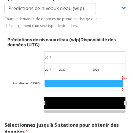
Chaque demande de données ne prend en charge que le
téléchargement d’un seul type de données.
Prédictions de niveaux d’eau (wlp)Disponibilité des
données (UTC)
2017
2017
2020
2025
E…
Port-Menier (02360)
2020
2020
Sélectionnez jusqu’à 5 stations pour obtenir des
données