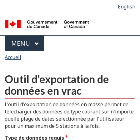
Sélection
English
Skip
Passer
de
to
à
main
la
la
content
version
langue
HTML
Menu
MAIN
MENU
simplifiée
Vous
Accueil
êtes
ici
Outil d'exportation de
données en vrac
L'outil d'exportation de données en masse permet de
télécharger des données de type courant sur n'importe
quelle plage de dates sélectionnée par l'utilisateur
pour un maximum de 5 stations à la fois.
Type de données requis