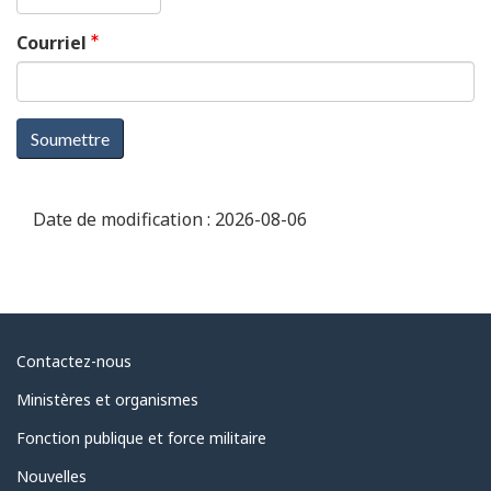
Courriel
Soumettre
Date de modification :
2026-08-06
Au
Contactez-nous
sujet
Ministères et organismes
du
Fonction publique et force militaire
gouvernement
Nouvelles