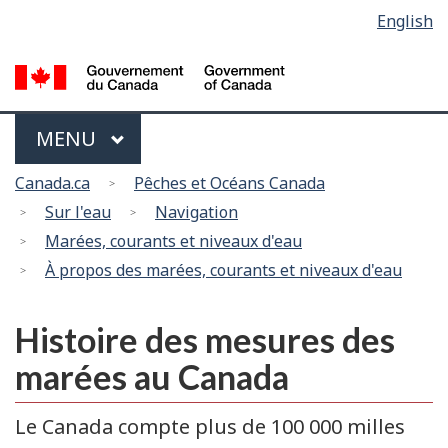
Sélection
English
Skip
Passer
de
to
à
main
la
la
content
version
langue
HTML
Menu
MAIN
MENU
simplifiée
Vous
Canada.ca
Pêches et Océans Canada
êtes
Sur l'eau
Navigation
ici
Marées, courants et niveaux d'eau
À propos des marées, courants et niveaux d'eau
Histoire des mesures des
marées au Canada
Le Canada compte plus de 100 000 milles