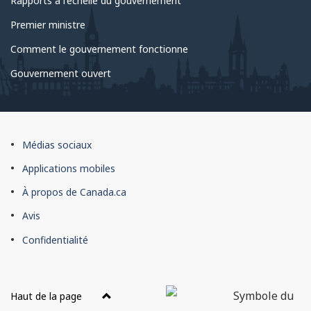
Rapports à l'échelle du gouvernement
Premier ministre
Comment le gouvernement fonctionne
Gouvernement ouvert
À
Médias sociaux
propos
Applications mobiles
du
À propos de Canada.ca
site
Avis
Confidentialité
Haut de la page