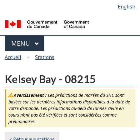
Sélection
English
Skip
Passer
de
to
à
main
la
la
content
version
langue
HTML
Menu
MAIN
MENU
simplifiée
Vous
Accueil
Stations
êtes
ici
Kelsey Bay - 08215
Avertissement :
Les prédictions de marées du SHC sont
basées sur les dernières informations disponibles à la date de
votre demande. Les prédictions au-delà de l’année civile en
cours n’ont pas été vérifiées et sont considérées comme
préliminaires.
< Retour aux stations