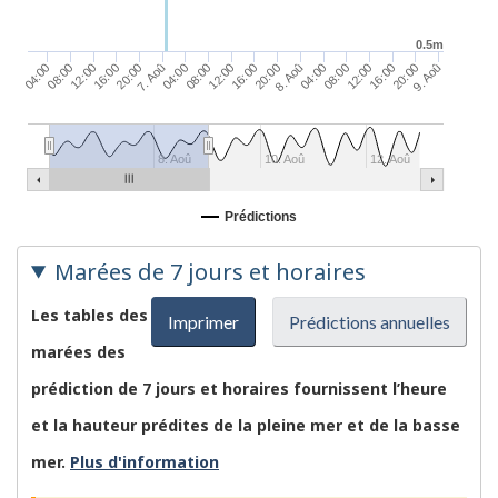
0.5m
16:00
16:00
20:00
20:00
20:00
7. Aoû
8. Aoû
9. Aoû
04:00
04:00
04:00
08:00
08:00
08:00
12:00
12:00
12:00
16:00
8. Aoû
10. Aoû
12. Aoû
Prédictions
Marées de 7 jours et horaires
Les tables des
Imprimer
Prédictions annuelles
marées des
prédiction de 7 jours et horaires fournissent l’heure
et la hauteur prédites de la pleine mer et de la basse
mer.
Plus d'information