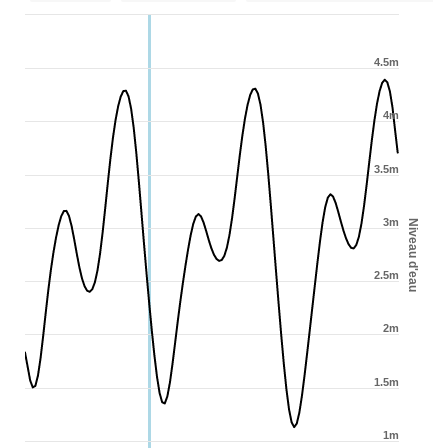
4.5m
4m
3.5m
3m
Niveau d'eau
2.5m
2m
1.5m
1m