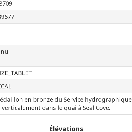
8709
39677
nnu
ZE_TABLET
ICAL
daillon en bronze du Service hydrographique 
é verticalement dans le quai à Seal Cove.
Élévations