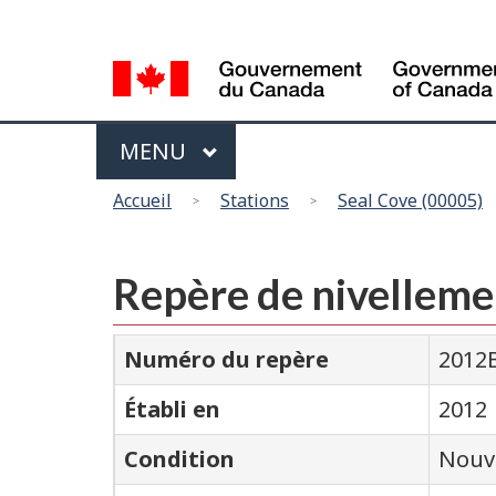
Sélection
de
la
langue
Menu
MAIN
MENU
Vous
Accueil
Stations
Seal Cove (00005)
êtes
ici
Repère de nivellem
Numéro du repère
2012
Établi en
2012
Condition
Nouv