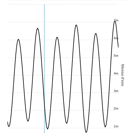
7m
6m
5m
Niveau d'eau
4m
3m
2m
1m