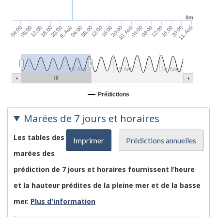
0m
20:00
10. Aoû
11. Aoû
20:00
16:00
20:00
16:00
12:00
12:00
16:00
08:00
12:00
08:00
04:00
08:00
04:00
04:00
9. Aoû
10. Aoû
12. Aoû
14. Aoû
Prédictions
Marées de 7 jours et horaires
Les tables des
Imprimer
Prédictions annuelles
marées des
prédiction de 7 jours et horaires fournissent l’heure
et la hauteur prédites de la pleine mer et de la basse
mer.
Plus d'information