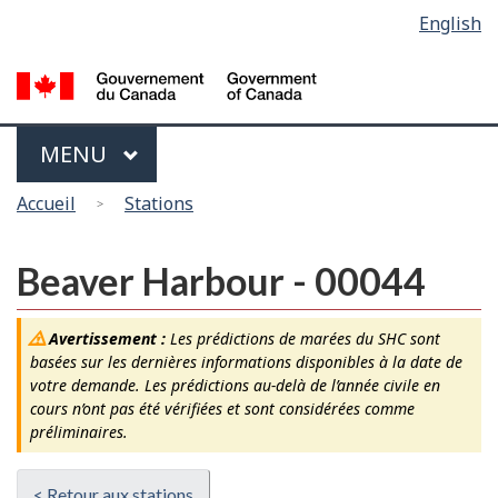
Sélection
English
Skip
Passer
de
to
à
main
la
la
content
version
langue
HTML
Menu
MAIN
MENU
simplifiée
Vous
Accueil
Stations
êtes
ici
Beaver Harbour - 00044
Avertissement :
Les prédictions de marées du SHC sont
basées sur les dernières informations disponibles à la date de
votre demande. Les prédictions au-delà de l’année civile en
cours n’ont pas été vérifiées et sont considérées comme
préliminaires.
< Retour aux stations