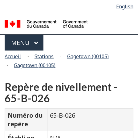
Sélection
English
Skip
Passer
de
to
à
main
la
la
content
version
langue
HTML
Menu
MAIN
MENU
simplifiée
Vous
Accueil
Stations
Gagetown (00105)
êtes
Gagetown (00105)
ici
Repère de nivellement -
65-B-026
Numéro du
65-B-026
repère
Établi en
N/A