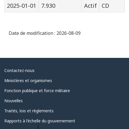
2025-01-01
7.930
Actif
CD
Date de modification :
2026-08-09
Au
Contactez-nous
sujet
Ministères et organismes
du
Fonction publique et force militaire
gouvernement
Nouvelles
Traités, lois et règlements
Rapports à l'échelle du gouvernement