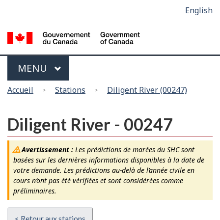
Sélection
English
Skip
Passer
de
to
à
main
la
la
content
version
langue
HTML
Menu
MAIN
MENU
simplifiée
Vous
Accueil
Stations
Diligent River (00247)
êtes
ici
Diligent River - 00247
Avertissement :
Les prédictions de marées du SHC sont
basées sur les dernières informations disponibles à la date de
votre demande. Les prédictions au-delà de l’année civile en
cours n’ont pas été vérifiées et sont considérées comme
préliminaires.
< Retour aux stations