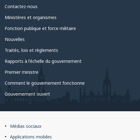
Au
Contactez-nous
sujet
Ministères et organismes
du
Fonction publique et force militaire
gouvernement
Nouvelles
Traités, lois et règlements
Rapports à l'échelle du gouvernement
Premier ministre
Comment le gouvernement fonctionne
Gouvernement ouvert
À
Médias sociaux
propos
Applications mobiles