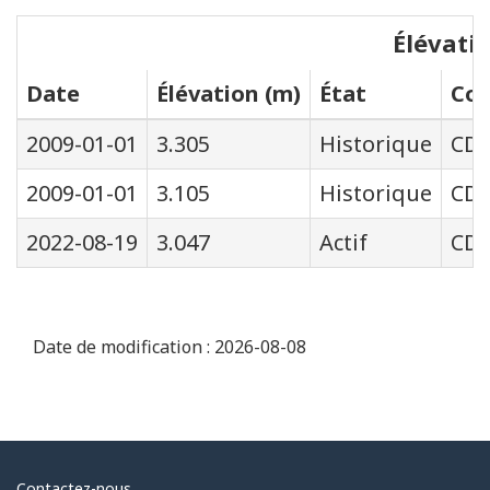
Élévati
Date
Élévation (m)
État
Cod
2009-01-01
3.305
Historique
CD
2009-01-01
3.105
Historique
CD
2022-08-19
3.047
Actif
CD
Date de modification :
2026-08-08
Contactez-nous