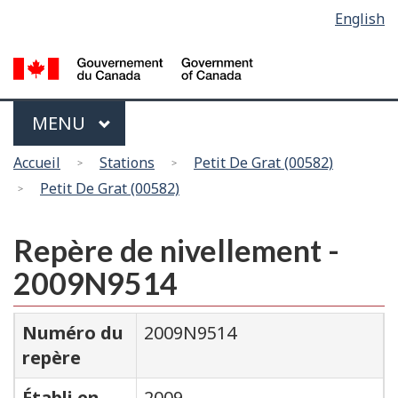
Sélection
English
Skip
Passer
de
to
à
main
la
la
content
version
langue
HTML
Menu
MAIN
MENU
simplifiée
Vous
Accueil
Stations
Petit De Grat (00582)
êtes
Petit De Grat (00582)
ici
Repère de nivellement -
2009N9514
Numéro du
2009N9514
repère
Établi en
2009