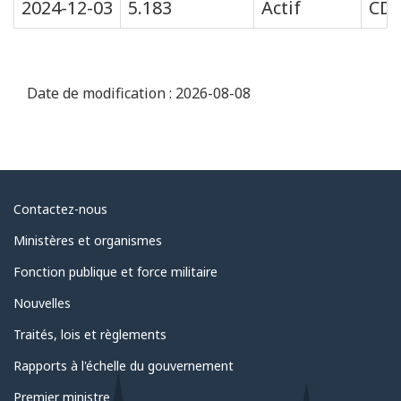
2024-12-03
5.183
Actif
CD
Date de modification :
2026-08-08
Au
Contactez-nous
sujet
Ministères et organismes
du
Fonction publique et force militaire
gouvernement
Nouvelles
Traités, lois et règlements
Rapports à l'échelle du gouvernement
Premier ministre