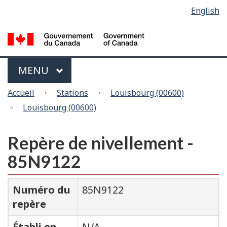
Sélection
English
Skip
Passer
de
to
à
main
la
la
content
version
langue
HTML
Menu
MAIN
MENU
simplifiée
Vous
Accueil
Stations
Louisbourg (00600)
êtes
Louisbourg (00600)
ici
Repère de nivellement -
85N9122
Numéro du
85N9122
repère
Établi en
N/A