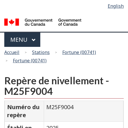
Sélection
English
Skip
Passer
de
to
à
main
la
la
content
version
langue
HTML
Menu
MAIN
MENU
simplifiée
Vous
Accueil
Stations
Fortune (00741)
êtes
Fortune (00741)
ici
Repère de nivellement -
M25F9004
Numéro du
M25F9004
repère
Établi en
2025