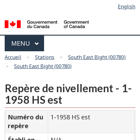
Sélection
English
Skip
Passer
de
to
à
main
la
la
content
version
langue
HTML
Menu
MAIN
MENU
simplifiée
Vous
Accueil
Stations
South East Bight (00780)
êtes
South East Bight (00780)
ici
Repère de nivellement - 1-
1958 HS est
Numéro du
1-1958 HS est
repère
Établi en
N/A