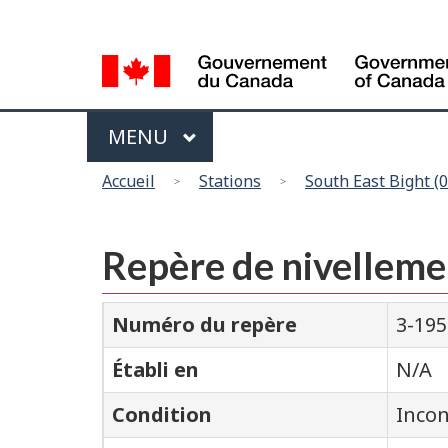
Sélection
de
la
langue
Menu
MAIN
MENU
Vous
Accueil
Stations
South East Bight (
êtes
ici
Repère de nivelleme
Numéro du repère
3-195
Établi en
N/A
Condition
Inco