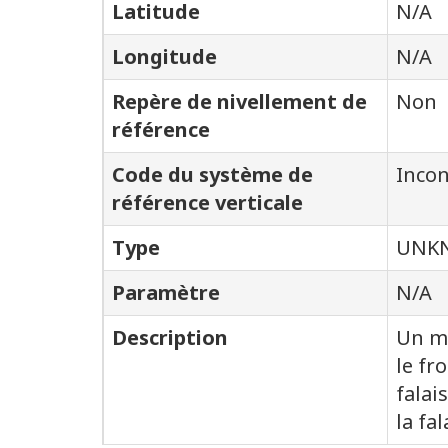
Latitude
N/A
Longitude
N/A
Repère de nivellement de
Non
référence
Code du système de
Inco
référence verticale
Type
UNK
Paramètre
N/A
Description
Un mé
le fr
falai
la fal