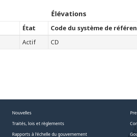
Élévations
État
Code du système de référen
Actif
CD
Nouvelles
Pre
Traités, lois et règlements
Com
Rapports à l'échelle du gouvernement
Gou