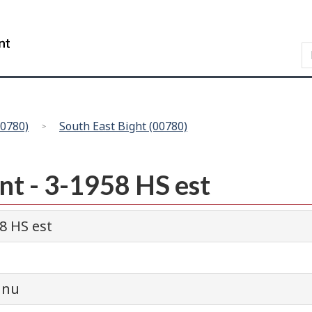
Skip
Skip
Passer
to
to
à
WxT
main
"About
la
content
this
version
Search
site"
HTML
form..
simplifiée
00780)
South East Bight (00780)
nt - 3-1958 HS est
8 HS est
nnu