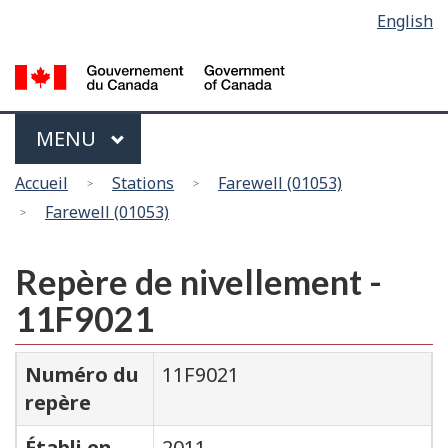
Sélection
English
Skip
Passer
de
to
à
main
la
la
content
version
langue
HTML
Menu
MAIN
MENU
simplifiée
Vous
Accueil
Stations
Farewell (01053)
êtes
Farewell (01053)
ici
Repère de nivellement -
11F9021
Numéro du
11F9021
repère
Établi en
2011