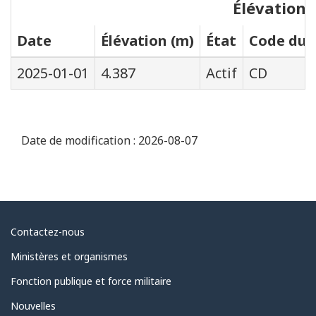
Élévations
Date
Élévation (m)
État
Code du s
2025-01-01
4.387
Actif
CD
Date de modification :
2026-08-07
Au
Contactez-nous
sujet
Ministères et organismes
du
Fonction publique et force militaire
gouvernement
Nouvelles