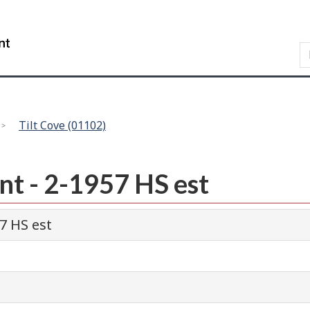
Skip
Skip
Passer
to
to
à
WxT
main
"About
la
content
this
version
Search
site"
HTML
form..
simplifiée
Tilt Cove (01102)
nt - 2-1957 HS est
7 HS est