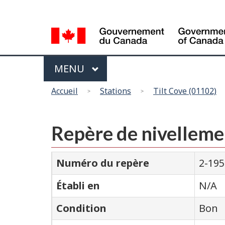
Sélection
de
la
langue
Menu
MAIN
MENU
Vous
Accueil
Stations
Tilt Cove (01102)
êtes
ici
Repère de nivelleme
Numéro du repère
2-195
Établi en
N/A
Condition
Bon