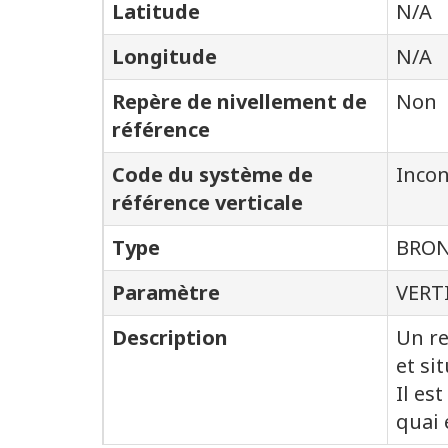
Latitude
N/A
Longitude
N/A
Repère de nivellement de
Non
référence
Code du système de
Inco
référence verticale
Type
BRON
Paramètre
VERT
Description
Un re
et si
Il es
quai 