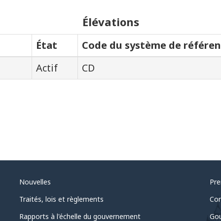
Élévations
État
Code du système de référen
Actif
CD
Nouvelles
Pre
Traités, lois et règlements
Com
Rapports à l'échelle du gouvernement
Gou