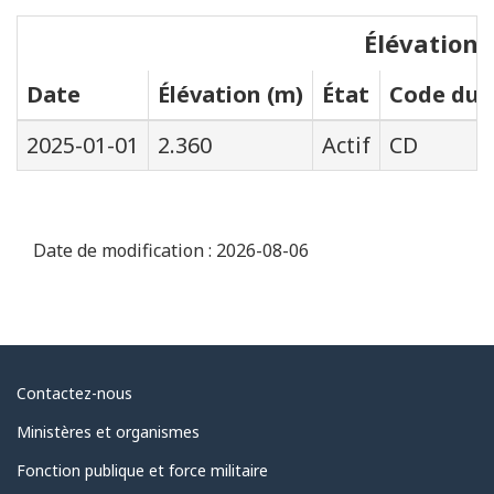
Élévations
Date
Élévation (m)
État
Code du s
2025-01-01
2.360
Actif
CD
Date de modification :
2026-08-06
Au
Contactez-nous
sujet
Ministères et organismes
du
Fonction publique et force militaire
gouvernement