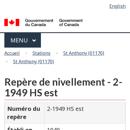
Sélection
English
Skip
Passer
de
to
à
main
la
la
content
version
langue
HTML
Menu
MAIN
MENU
simplifiée
Vous
Accueil
Stations
St Anthony (01170)
êtes
St Anthony (01170)
ici
Repère de nivellement - 2-
1949 HS est
Numéro du
2-1949 HS est
repère
Établi en
1949