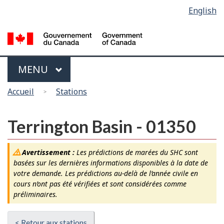
Sélection
English
Skip
Passer
de
to
à
main
la
la
content
version
langue
HTML
Menu
MAIN
MENU
simplifiée
Vous
Accueil
Stations
êtes
ici
Terrington Basin - 01350
Avertissement :
Les prédictions de marées du SHC sont
basées sur les dernières informations disponibles à la date de
votre demande. Les prédictions au-delà de l’année civile en
cours n’ont pas été vérifiées et sont considérées comme
préliminaires.
< Retour aux stations