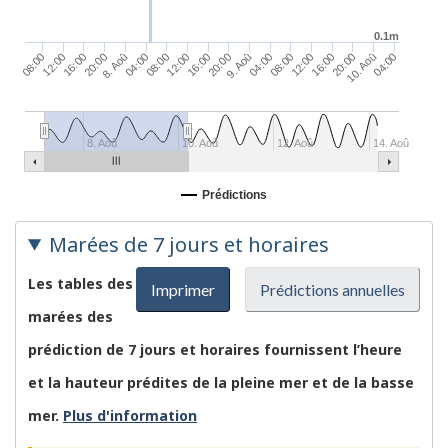
0.1m
20:00
12:00
04:00
16:00
08:00
9. Aoû
16:00
20:00
12:00
04:00
20:00
08:00
8. Aoû
16:00
08:00
10. Aoû
12:00
04:00
8. Aoû
10. Aoû
12. Aoû
14. Aoû
Prédictions
Marées de 7 jours et horaires
Les tables des
Imprimer
Prédictions annuelles
marées des
prédiction de 7 jours et horaires fournissent l’heure
et la hauteur prédites de la pleine mer et de la basse
mer.
Plus d'information