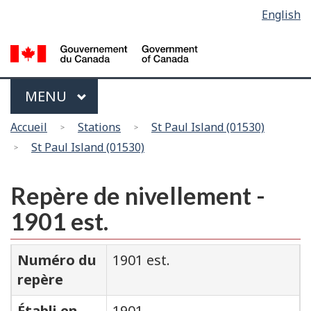
Sélection
English
Skip
Passer
de
to
à
main
la
la
content
version
langue
HTML
Menu
MAIN
MENU
simplifiée
Vous
Accueil
Stations
St Paul Island (01530)
êtes
St Paul Island (01530)
ici
Repère de nivellement -
1901 est.
Numéro du
1901 est.
repère
Établi en
1901