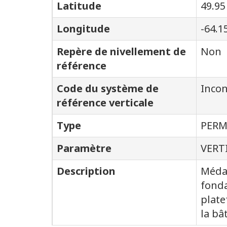
Latitude
49.95
Longitude
-64.1
Repère de nivellement de
Non
référence
Code du système de
Inco
référence verticale
Type
PER
Paramètre
VERT
Description
Médai
fonda
plate
la bâ