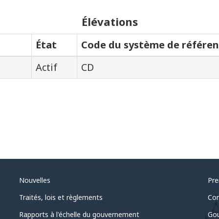
Élévations
État
Code du système de référen
Actif
CD
Nouvelles
Pre
Traités, lois et règlements
Com
Rapports à l'échelle du gouvernement
Gou