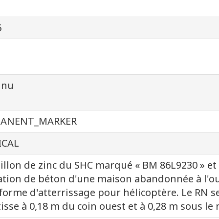
5
nnu
MANENT_MARKER
ICAL
llon de zinc du SHC marqué « BM 86L9230 » et
tion de béton d'une maison abandonnée à l'ou
forme d'atterrissage pour hélicoptère. Le RN s
tisse à 0,18 m du coin ouest et à 0,28 m sous le