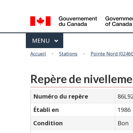
Sélection
de
la
langue
Menu
MAIN
MENU
Vous
Accueil
Stations
Pointe Nord (02460
êtes
ici
Repère de nivelleme
Numéro du repère
86L9
Établi en
1986
Condition
Bon