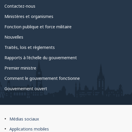
Au
Contactez-nous
sujet
Ministères et organismes
du
Fonction publique et force militaire
gouvernement
Nouvelles
Traités, lois et règlements
Rapports à l'échelle du gouvernement
Premier ministre
Comment le gouvernement fonctionne
Gouvernement ouvert
À
Médias sociaux
propos
Applications mobiles