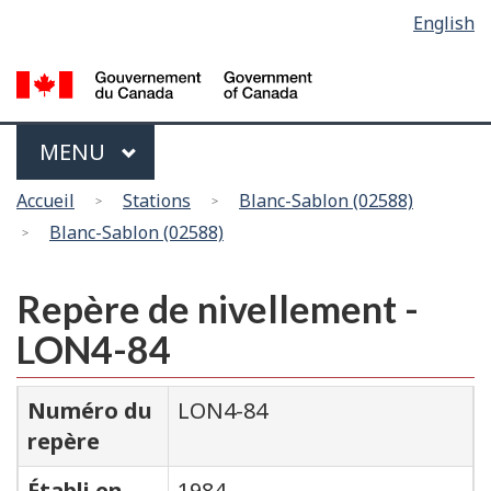
Sélection
English
Skip
Passer
de
to
à
main
la
la
content
version
langue
HTML
Menu
MAIN
MENU
simplifiée
Vous
Accueil
Stations
Blanc-Sablon (02588)
êtes
Blanc-Sablon (02588)
ici
Repère de nivellement -
LON4-84
Numéro du
LON4-84
repère
Établi en
1984