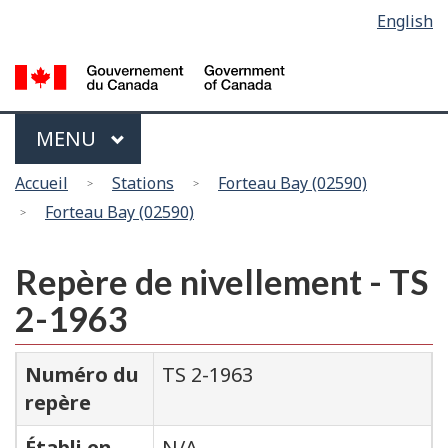
Sélection
English
Skip
Passer
de
to
à
main
la
la
content
version
langue
HTML
Menu
MAIN
MENU
simplifiée
Vous
Accueil
Stations
Forteau Bay (02590)
êtes
Forteau Bay (02590)
ici
Repère de nivellement - TS
2-1963
Numéro du
TS 2-1963
repère
Établi en
N/A