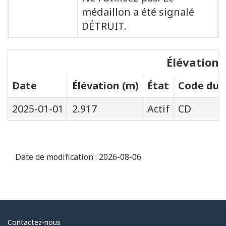
médaillon a été signalé
DÉTRUIT.
Élévations
Date
Élévation (m)
État
Code du s
2025-01-01
2.917
Actif
CD
Date de modification :
2026-08-06
Au
Contactez-nous