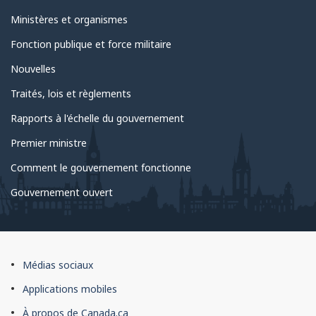
sujet
Ministères et organismes
du
Fonction publique et force militaire
gouvernement
Nouvelles
Traités, lois et règlements
Rapports à l'échelle du gouvernement
Premier ministre
Comment le gouvernement fonctionne
Gouvernement ouvert
À
Médias sociaux
propos
Applications mobiles
du
À propos de Canada.ca