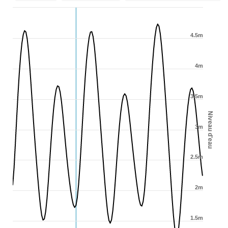
4.5m
4m
3.5m
Niveau d'eau
3m
2.5m
2m
1.5m