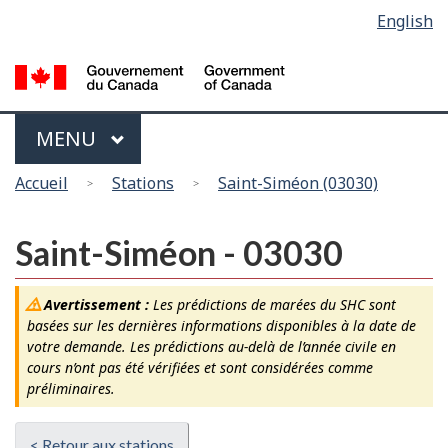
Sélection
English
Skip
Passer
de
to
à
main
la
la
content
version
langue
HTML
Menu
MAIN
MENU
simplifiée
Vous
Accueil
Stations
Saint-Siméon (03030)
êtes
ici
Saint-Siméon - 03030
Avertissement :
Les prédictions de marées du SHC sont
basées sur les dernières informations disponibles à la date de
votre demande. Les prédictions au-delà de l’année civile en
cours n’ont pas été vérifiées et sont considérées comme
préliminaires.
< Retour aux stations