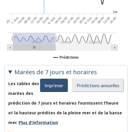
1m
04:00
20:…
16:00
08:00
9. Aoû
16:00
08:00
8. Aoû
16:00
08:00
7. Aoû
12:00
04:00
20:00
12:00
04:00
20:00
12:00
8. Aoû
10. Aoû
12. Aoû
Prédictions
Marées de 7 jours et horaires
Les tables des
Imprimer
Prédictions annuelles
marées des
prédiction de 7 jours et horaires fournissent l’heure
et la hauteur prédites de la pleine mer et de la basse
mer.
Plus d'information