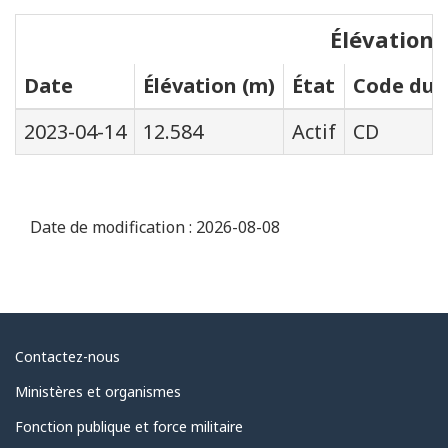
Élévations
Date
Élévation (m)
État
Code du s
2023-04-14
12.584
Actif
CD
Date de modification :
2026-08-08
Au
Contactez-nous
sujet
Ministères et organismes
du
Fonction publique et force militaire
gouvernement