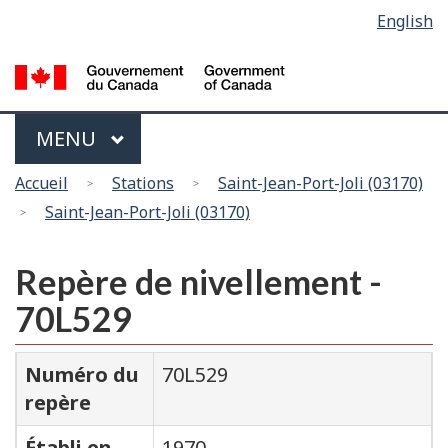
Sélection
English
Skip
Passer
de
to
à
main
la
la
content
version
langue
HTML
Menu
MAIN
MENU
simplifiée
Vous
Accueil
Stations
Saint-Jean-Port-Joli (03170)
êtes
Saint-Jean-Port-Joli (03170)
ici
Repère de nivellement -
70L529
Numéro du
70L529
repère
Établi en
1970