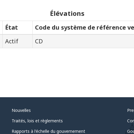
Élévations
État
Code du système de référence ve
Actif
CD
Nouvelles
Pre
Traités, lois et règlements
Com
Rapports à l'échelle du gouvernement
Gou