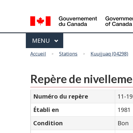
Sélection
de
la
langue
Menu
MAIN
MENU
Vous
Accueil
Stations
Kuujjuaq (04298)
êtes
ici
Repère de nivelleme
Numéro du repère
11-1
Établi en
1981
Condition
Bon