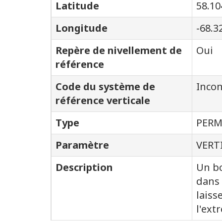
Latitude
58.10
Longitude
-68.3
Repère de nivellement de
Oui
référence
Code du système de
Inco
référence verticale
Type
PER
Paramètre
VERT
Description
Un b
dans 
laiss
l'ext