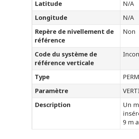
Latitude
N/A
Longitude
N/A
Repère de nivellement de
Non
référence
Code du système de
Inco
référence verticale
Type
PER
Paramètre
VERT
Description
Un mé
insér
9 m a