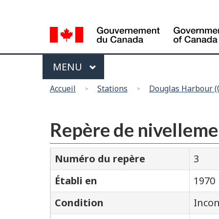
Sélection
de
la
langue
Menu
MAIN
MENU
Vous
Accueil
Stations
Douglas Harbour (
êtes
ici
Repère de nivellemen
Numéro du repère
3
Établi en
1970
Condition
Inco