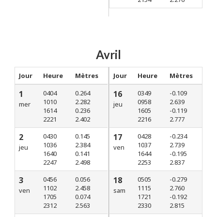
Avril
Jour
Heure
Mètres
Jour
Heure
Mètres
1
0404
0.264
16
0349
-0.109
1010
2.282
0958
2.639
mer
jeu
1614
0.236
1605
-0.119
2221
2.402
2216
2.777
2
0430
0.145
17
0428
-0.234
1036
2.384
1037
2.739
jeu
ven
1640
0.141
1644
-0.195
2247
2.498
2253
2.837
3
0456
0.056
18
0505
-0.279
1102
2.458
1115
2.760
ven
sam
1705
0.074
1721
-0.192
2312
2.563
2330
2.815