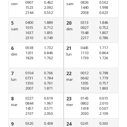
0907
0.462
0826
0.562
ven
sam
1523
2.092
1440
1.998
2144
0.552
2058
0.623
5
0400
1.889
20
0313
1.846
1015
0.712
0927
0.752
sam
dim
1637
1.855
1548
1.807
2310
0.749
2217
0.786
6
0538
1.732
21
0445
1.717
1201
0.846
1110
0.864
dim
lun
1829
1.762
1739
1.726
7
0104
0.766
22
0012
0.798
0731
1.784
0642
1.779
lun
mar
1350
0.761
1305
0.757
2007
1.871
1924
1.863
8
0227
0.619
23
0143
0.615
0844
1.967
0802
2.010
mar
mer
1457
0.571
1418
0.507
2107
2.050
2030
2.109
9
0320
0.438
24
0241
0.363