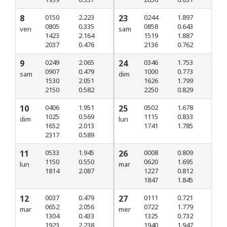
8
0150
2.223
23
0244
1.897
0805
0.335
0858
0.643
ven
sam
1423
2.164
1519
1.887
2037
0.476
2136
0.762
9
0249
2.065
24
0346
1.753
0907
0.479
1000
0.773
sam
dim
1530
2.051
1626
1.799
2150
0.582
2250
0.829
10
0406
1.951
25
0502
1.678
1025
0.569
1115
0.833
dim
lun
1652
2.013
1741
1.785
2317
0.589
11
0533
1.945
26
0008
0.809
1150
0.550
0620
1.695
lun
mar
1814
2.087
1227
0.812
1847
1.845
12
0037
0.479
27
0111
0.721
0652
2.056
0722
1.779
mar
mer
1304
0.433
1325
0.732
1923
2.238
1940
1.947