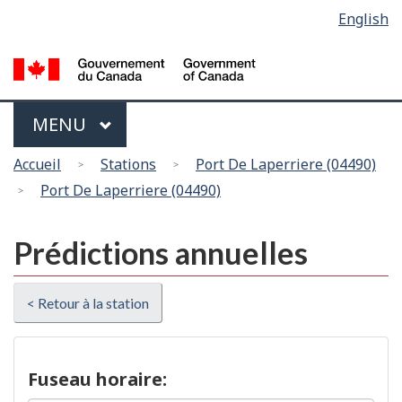
Sélection
English
Skip
Passer
de
to
à
main
la
la
content
version
langue
HTML
Menu
MAIN
MENU
simplifiée
Vous
Accueil
Stations
Port De Laperriere (04490)
êtes
Port De Laperriere (04490)
ici
Prédictions annuelles
< Retour à la station
Fuseau horaire: