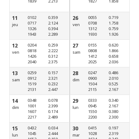
1839
2.213
1827
1.858
11
0102
0.359
26
0055
0.719
0717
2.124
0708
1.758
jeu
ven
1326
0.394
1312
0.759
1943
2.289
1930
1.926
12
0204
0.259
27
0155
0.620
0818
2.222
0808
1.866
ven
sam
1426
0.312
1412
0.658
2040
2.375
2025
2.036
13
0259
0.157
28
0247
0.486
0912
2.321
0900
2.010
sam
dim
1519
0.232
1504
0.525
2131
2.447
2115
2.167
14
0348
0.078
29
0333
0.340
1001
2.399
0945
2.167
dim
lun
1607
0.174
1550
0.380
2217
2.489
2200
2.300
15
0432
0.034
30
0415
0.197
1045
2.444
1028
2.319
lun
mar