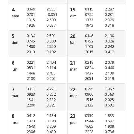
4
0049
2.553
19
0115
2.287
0701
-0.051
0722
0.231
sam
dim
1315
2.600
1333
2.329
1926
0.037
1943
0.318
5
0134
2.501
20
0146
2.190
0745
0.008
0752
0.328
dim
lun
1400
2.550
1405
2.242
2013
0.102
2015
0.412
6
0221
2.404
21
0219
2.079
0831
0.114
0824
0.440
lun
mar
1448
2.455
1437
2.139
2103
0.205
2051
0.519
7
0312
2.273
22
0255
1.957
0923
0.252
0900
0.563
mar
mer
1541
2.332
1516
2.025
2200
0.325
2133
0.632
8
0412
2.134
23
0339
1.833
1023
0.398
0944
0.692
mer
jeu
1643
2.209
1605
1.909
2306
0.430
2228
0.736