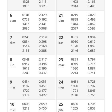
1325
2.413
1403
2.166
1936
0.225
2014
0.490
6
0145
2.329
21
0219
2.029
0759
0.192
0828
0.492
sam
dim
1416
2.341
1444
2.062
2030
0.308
2057
0.595
7
0240
2.219
22
0302
1.904
0854
0.298
0910
0.612
dim
lun
1514
2.260
1528
1.965
2131
0.388
2146
0.687
8
0343
2.117
23
0351
1.797
0957
0.396
0959
0.716
lun
mar
1619
2.196
1620
1.887
2240
0.437
2243
0.751
9
0454
2.055
24
0451
1.723
1107
0.453
1058
0.787
mar
mer
1729
2.177
1721
1.846
2353
0.427
2348
0.766
10
0608
2.059
25
0600
1.706
1219
0.450
1205
0.805
mer
jeu