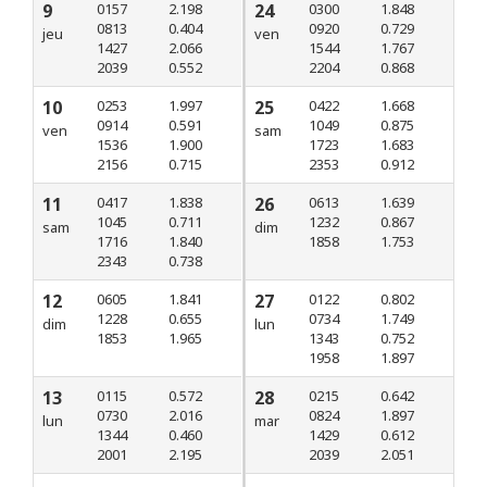
9
0157
2.198
24
0300
1.848
0813
0.404
0920
0.729
jeu
ven
1427
2.066
1544
1.767
2039
0.552
2204
0.868
10
0253
1.997
25
0422
1.668
0914
0.591
1049
0.875
ven
sam
1536
1.900
1723
1.683
2156
0.715
2353
0.912
11
0417
1.838
26
0613
1.639
1045
0.711
1232
0.867
sam
dim
1716
1.840
1858
1.753
2343
0.738
12
0605
1.841
27
0122
0.802
1228
0.655
0734
1.749
dim
lun
1853
1.965
1343
0.752
1958
1.897
13
0115
0.572
28
0215
0.642
0730
2.016
0824
1.897
lun
mar
1344
0.460
1429
0.612
2001
2.195
2039
2.051