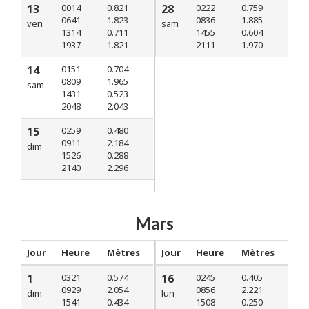
13
0014
0.821
28
0222
0.759
0641
1.823
0836
1.885
ven
sam
1314
0.711
1455
0.604
1937
1.821
2111
1.970
14
0151
0.704
0809
1.965
sam
1431
0.523
2048
2.043
15
0259
0.480
0911
2.184
dim
1526
0.288
2140
2.296
Mars
Jour
Heure
Mètres
Jour
Heure
Mètres
1
0321
0.574
16
0245
0.405
0929
2.054
0856
2.221
dim
lun
1541
0.434
1508
0.250