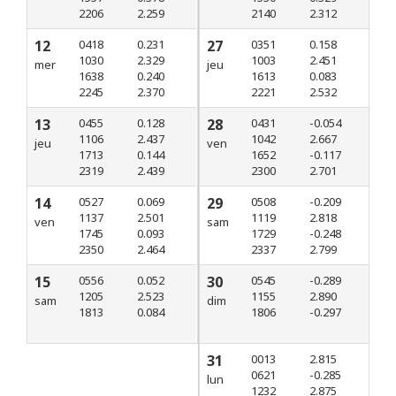
2206
2.259
2140
2.312
12
0418
0.231
27
0351
0.158
1030
2.329
1003
2.451
mer
jeu
1638
0.240
1613
0.083
2245
2.370
2221
2.532
13
0455
0.128
28
0431
-0.054
1106
2.437
1042
2.667
jeu
ven
1713
0.144
1652
-0.117
2319
2.439
2300
2.701
14
0527
0.069
29
0508
-0.209
1137
2.501
1119
2.818
ven
sam
1745
0.093
1729
-0.248
2350
2.464
2337
2.799
15
0556
0.052
30
0545
-0.289
1205
2.523
1155
2.890
sam
dim
1813
0.084
1806
-0.297
31
0013
2.815
0621
-0.285
lun
1232
2.875