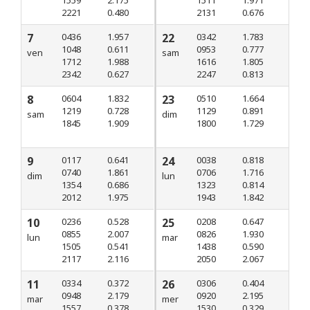
2221
0.480
2131
0.676
7
0436
1.957
22
0342
1.783
1048
0.611
0953
0.777
ven
sam
1712
1.988
1616
1.805
2342
0.627
2247
0.813
8
0604
1.832
23
0510
1.664
1219
0.728
1129
0.891
sam
dim
1845
1.909
1800
1.729
9
0117
0.641
24
0038
0.818
0740
1.861
0706
1.716
dim
lun
1354
0.686
1323
0.814
2012
1.975
1943
1.842
10
0236
0.528
25
0208
0.647
0855
2.007
0826
1.930
lun
mar
1505
0.541
1438
0.590
2117
2.116
2050
2.067
11
0334
0.372
26
0306
0.404
0948
2.179
0920
2.195
mar
mer
1557
0.378
1530
0.329