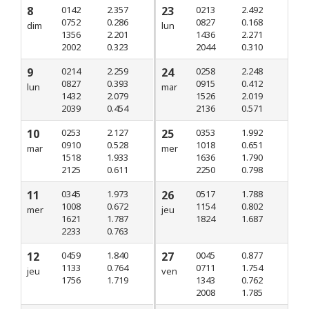
8
0142
2.357
23
0213
2.492
0752
0.286
0827
0.168
dim
lun
1356
2.201
1436
2.271
2002
0.323
2044
0.310
9
0214
2.259
24
0258
2.248
0827
0.393
0915
0.412
lun
mar
1432
2.079
1526
2.019
2039
0.454
2136
0.571
10
0253
2.127
25
0353
1.992
0910
0.528
1018
0.651
mar
mer
1518
1.933
1636
1.790
2125
0.611
2250
0.798
11
0345
1.973
26
0517
1.788
1008
0.672
1154
0.802
mer
jeu
1621
1.787
1824
1.687
2233
0.763
12
0459
1.840
27
0045
0.877
1133
0.764
0711
1.754
jeu
ven
1756
1.719
1343
0.762
2008
1.785