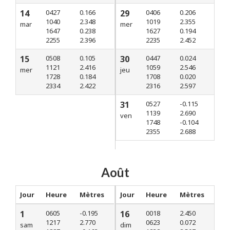
14
0427
0.166
29
0406
0.206
1040
2.348
1019
2.355
mar
mer
1647
0.238
1627
0.194
2255
2.396
2235
2.452
15
0508
0.105
30
0447
0.024
1121
2.416
1059
2.546
mer
jeu
1728
0.184
1708
0.020
2334
2.422
2316
2.597
31
0527
-0.115
1139
2.690
ven
1748
-0.104
2355
2.688
Août
Jour
Heure
Mètres
Jour
Heure
Mètres
1
0605
-0.195
16
0018
2.450
1217
2.770
0623
0.072
sam
dim