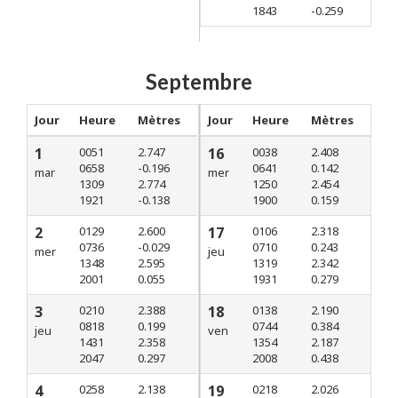
1843
-0.259
Septembre
Jour
Heure
Mètres
Jour
Heure
Mètres
1
0051
2.747
16
0038
2.408
0658
-0.196
0641
0.142
mar
mer
1309
2.774
1250
2.454
1921
-0.138
1900
0.159
2
0129
2.600
17
0106
2.318
0736
-0.029
0710
0.243
mer
jeu
1348
2.595
1319
2.342
2001
0.055
1931
0.279
3
0210
2.388
18
0138
2.190
0818
0.199
0744
0.384
jeu
ven
1431
2.358
1354
2.187
2047
0.297
2008
0.438
4
0258
2.138
19
0218
2.026