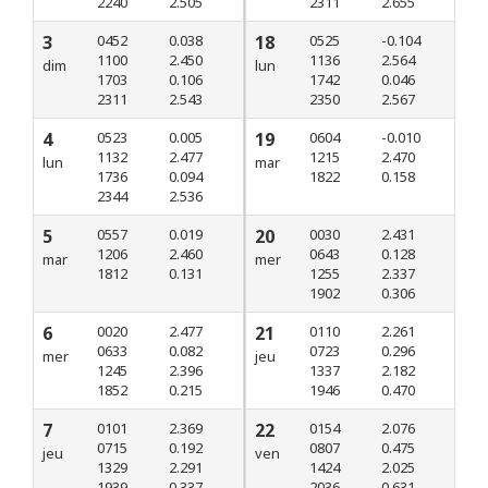
2240
2.505
2311
2.655
3
0452
0.038
18
0525
-0.104
1100
2.450
1136
2.564
dim
lun
1703
0.106
1742
0.046
2311
2.543
2350
2.567
4
0523
0.005
19
0604
-0.010
1132
2.477
1215
2.470
lun
mar
1736
0.094
1822
0.158
2344
2.536
5
0557
0.019
20
0030
2.431
1206
2.460
0643
0.128
mar
mer
1812
0.131
1255
2.337
1902
0.306
6
0020
2.477
21
0110
2.261
0633
0.082
0723
0.296
mer
jeu
1245
2.396
1337
2.182
1852
0.215
1946
0.470
7
0101
2.369
22
0154
2.076
0715
0.192
0807
0.475
jeu
ven
1329
2.291
1424
2.025
1939
0.337
2036
0.631