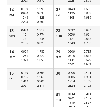
2053
0.572
2223
0.879
12
0309
1.990
27
0448
1.680
0930
0.638
1126
0.888
jeu
ven
1548
1.828
1803
1.639
2203
0.760
13
0429
1.812
28
0032
0.934
1101
0.774
0656
1.664
ven
sam
1731
1.735
1323
0.838
2356
0.825
1948
1.756
14
0624
1.789
29
0206
0.785
1254
0.722
0818
1.817
sam
dim
1920
1.858
1431
0.675
2045
1.943
15
0139
0.668
30
0258
0.591
0756
1.969
0906
1.994
dim
lun
1414
0.506
1514
0.505
2031
2.111
2124
2.123
31
0334
0.414
0941
2.152
mar
1546
0.357
2154
2.276