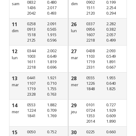
0832
0.480
0902
0.199
sam
dim
1436
2.017
1511
2.254
2042
0.493
2120
0.294
11
0258
2.091
26
0337
2.282
0913
0.565
0956
0.382
dim
lun
1518
1.915
1607
2.057
2125
0.596
2218
0.499
12
0344
2.002
27
0438
2.093
1003
0.649
1103
0.549
lun
mar
1611
1.819
1719
1.891
2218
0.696
2331
0.667
13
0441
1.921
28
0555
1.955
1107
0.710
1226
0.640
mar
mer
1719
1.755
1848
1.825
2328
0.763
14
0553
1.882
29
0101
0.727
1224
0.709
0724
1.929
mer
jeu
1841
1.769
1353
0.609
2014
1.890
15
0050
0.752
30
0225
0.660