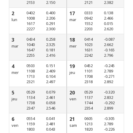
2153
2.150
2121
2.382
2
0402
0.400
17
0333
0.138
1008
2.206
0942
2.466
lun
mar
1617
0.291
1552
0.015
2227
2.300
2203
2.620
3
0434
0.258
18
0414
-0.087
1040
2.325
1023
2.662
mar
mer
1647
0.181
1631
-0.165
2255
2.416
2242
2.796
4
0503
0.151
19
0452
-0.245
1108
2.409
1101
2.789
mer
jeu
1713
0.104
1708
-0.271
2321
2.497
2318
2.892
5
0529
0.079
20
0529
-0.320
1134
2.461
1137
2.832
jeu
ven
1738
0.058
1744
-0.292
2347
2.546
2354
2.899
6
0554
0.041
21
0605
-0.305
1159
2.481
1213
2.789
ven
sam
1803
0.043
1820
-0.226