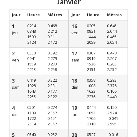
Janvier
Jour
Heure
Mètres
Jour
Heure
Mètres
1
0234
0.468
16
0205
0.645
0848
2.212
0821
2.044
jeu
ven
1509
0.311
1444
0.465
2124
2.172
2059
2.054
2
0330
0.392
17
0307
0.478
0941
2.279
0919
2.207
ven
sam
1559
0.233
1536
0.283
2213
2.258
2151
2.252
3
0419
0.322
18
0358
0.293
1028
2.331
1008
2.376
sam
dim
1643
0.177
1623
0.106
2255
2.322
2236
2.440
4
0501
0.274
19
0444
0.120
1109
2.357
1053
2.524
dim
lun
1722
0.151
1706
-0.041
2334
2.357
2318
2.595
5
0540
0.252
20
0527
-0.016