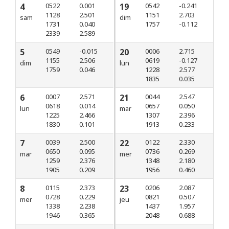
4
0522
0.001
19
0542
-0.241
1128
2.501
1151
2.703
sam
dim
1731
0.040
1757
-0.112
2339
2.589
5
0549
-0.015
20
0006
2.715
1155
2.506
0619
-0.127
dim
lun
1759
0.046
1228
2.577
1835
0.035
6
0007
2.571
21
0044
2.547
0618
0.014
0657
0.050
lun
mar
1225
2.466
1307
2.396
1830
0.101
1913
0.233
7
0039
2.500
22
0122
2.330
0650
0.095
0736
0.269
mar
mer
1259
2.376
1348
2.180
1905
0.209
1956
0.460
8
0115
2.373
23
0206
2.087
0728
0.229
0821
0.507
mer
jeu
1338
2.238
1437
1.957
1946
0.365
2048
0.688