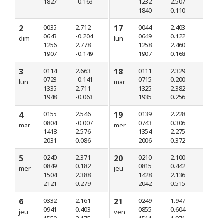
1827
-0.163
1232
2.507
1840
0.110
2
0035
2.712
17
0044
2.403
0643
-0.204
0649
0.122
dim
lun
1256
2.778
1258
2.460
1907
-0.149
1907
0.168
3
0114
2.663
18
0111
2.329
0723
-0.141
0715
0.200
lun
mar
1335
2.711
1325
2.382
1948
-0.063
1935
0.256
4
0155
2.546
19
0139
2.228
0804
-0.007
0743
0.306
mar
mer
1418
2.576
1354
2.275
2031
0.086
2006
0.372
5
0240
2.371
20
0210
2.100
0849
0.182
0815
0.442
mer
jeu
1504
2.388
1428
2.136
2121
0.279
2042
0.515
6
0332
2.161
21
0249
1.947
0941
0.403
0855
0.604
jeu
ven
1559
2.175
1511
1.971