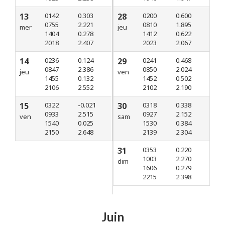
13
0142
0.303
28
0200
0.600
0755
2.221
0810
1.895
mer
jeu
1404
0.278
1412
0.622
2018
2.407
2023
2.067
14
0236
0.124
29
0241
0.468
0847
2.386
0850
2.024
jeu
ven
1455
0.132
1452
0.502
2106
2.552
2102
2.190
15
0322
-0.021
30
0318
0.338
0933
2.515
0927
2.152
ven
sam
1540
0.025
1530
0.384
2150
2.648
2139
2.304
31
0353
0.220
1003
2.270
dim
1606
0.279
2215
2.398
Juin