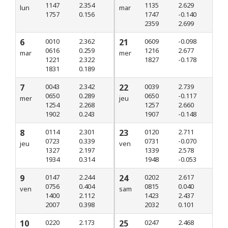
1147
2.354
1135
2.629
lun
mar
1757
0.156
1747
-0.140
2359
2.699
6
0010
2.362
21
0609
-0.098
0616
0.259
1216
2.677
mar
mer
1221
2.322
1827
-0.178
1831
0.189
7
0043
2.342
22
0039
2.739
0650
0.289
0650
-0.117
mer
jeu
1254
2.268
1257
2.660
1902
0.243
1907
-0.148
8
0114
2.301
23
0120
2.711
0723
0.339
0731
-0.070
jeu
ven
1327
2.197
1339
2.578
1934
0.314
1948
-0.053
9
0147
2.244
24
0202
2.617
0756
0.404
0815
0.040
ven
sam
1400
2.112
1423
2.437
2007
0.398
2032
0.101
10
0220
2.173
25
0247
2.468