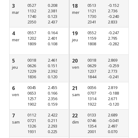
3
0527
0.208
18
0513
-0.152
1132
2.381
1121
2.736
mar
mer
1740
0.123
1730
-0.240
2350
2.437
2341
2.833
4
0557
0.164
19
0552
-0.247
1202
2.401
1159
2.795
mer
jeu
1809
0.108
1808
-0.282
5
0018
2.461
20
0018
2.869
0626
0.151
0629
-0.259
jeu
ven
1229
2.392
1237
2.773
1836
0.120
1844
-0.241
6
0045
2.455
21
0056
2.819
0653
0.166
0707
-0.188
ven
sam
1257
2.356
1314
2.671
1902
0.159
1922
-0.120
7
0112
2.422
22
0133
2.689
0721
0.211
0746
-0.041
sam
dim
1326
2.293
1354
2.497
1931
0.225
2001
0.070