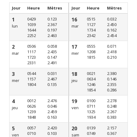
Jour
Heure
Mètres
Jour
Heure
Mètres
1
0429
0.123
16
0515
0.032
1039
2.367
1127
2.450
lun
mar
1644
0.197
1734
0.162
2252
2.463
2342
2.454
2
0506
0.058
17
0555
0.071
1117
2.435
1208
2.418
mar
mer
1723
0.147
1815
0.210
2331
2.491
3
0544
0.031
18
0021
2.380
1157
2.467
0634
0.146
mer
jeu
1804
0.135
1246
2.355
1854
0.286
4
0012
2.476
19
0100
2.278
0626
0.046
0711
0.248
jeu
ven
1239
2.459
1325
2.267
1848
0.163
1934
0.383
5
0057
2.420
20
0139
2.157
0710
0.103
0749
0.367
ven
sam