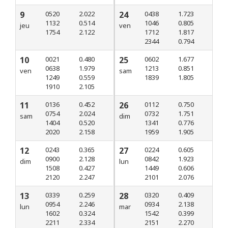
9
0520
2.022
24
0438
1.723
1132
0.514
1046
0.805
jeu
ven
1754
2.122
1712
1.817
2344
0.794
10
0021
0.480
25
0602
1.677
0638
1.979
1213
0.851
ven
sam
1249
0.559
1839
1.805
1910
2.105
11
0136
0.452
26
0112
0.750
0754
2.024
0732
1.751
sam
dim
1404
0.520
1341
0.776
2020
2.158
1959
1.905
12
0243
0.365
27
0224
0.605
0900
2.128
0842
1.923
dim
lun
1508
0.427
1449
0.606
2120
2.247
2101
2.076
13
0339
0.259
28
0320
0.409
0954
2.246
0934
2.138
lun
mar
1602
0.324
1542
0.399
2211
2.334
2151
2.270