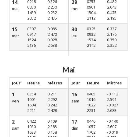
14
0218
0.326
29
0253
0.482
0830
2.250
0901
2.043
mar
mer
1439
0.232
1504
0.475
2052
2.435
2112
2.195
15
0307
0.085
30
0325
0.337
0917
2.470
0932
2.176
mer
jeu
1524
0.028
1534
0.350
2136
2.638
2142
2.322
Mai
Jour
Heure
Mètres
Jour
Heure
Mètres
1
0354
0.211
16
0405
-0.112
1001
2.292
1016
2.591
ven
sam
1604
0.242
1622
-0.027
2211
2.428
2231
2.683
2
0422
0.109
17
0446
-0.140
1030
2.385
1057
2.607
sam
dim
1633
0.158
1702
-0.019