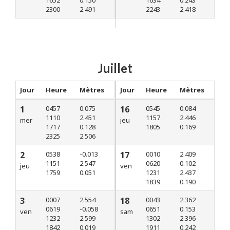
1652
0.150
1634
0.243
2300
2.491
2243
2.418
Juillet
Jour
Heure
Mètres
Jour
Heure
Mètres
1
0457
0.075
16
0545
0.084
1110
2.451
1157
2.446
mer
jeu
1717
0.128
1805
0.169
2325
2.506
2
0538
-0.013
17
0010
2.409
1151
2.547
0620
0.102
jeu
ven
1759
0.051
1231
2.437
1839
0.190
3
0007
2.554
18
0043
2.362
0619
-0.058
0651
0.153
ven
sam
1232
2.599
1302
2.396
1842
0.019
1911
0.242