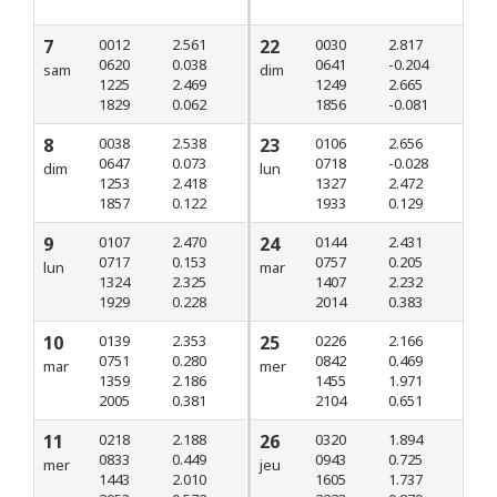
7
0012
2.561
22
0030
2.817
0620
0.038
0641
-0.204
sam
dim
1225
2.469
1249
2.665
1829
0.062
1856
-0.081
8
0038
2.538
23
0106
2.656
0647
0.073
0718
-0.028
dim
lun
1253
2.418
1327
2.472
1857
0.122
1933
0.129
9
0107
2.470
24
0144
2.431
0717
0.153
0757
0.205
lun
mar
1324
2.325
1407
2.232
1929
0.228
2014
0.383
10
0139
2.353
25
0226
2.166
0751
0.280
0842
0.469
mar
mer
1359
2.186
1455
1.971
2005
0.381
2104
0.651
11
0218
2.188
26
0320
1.894
0833
0.449
0943
0.725
mer
jeu
1443
2.010
1605
1.737