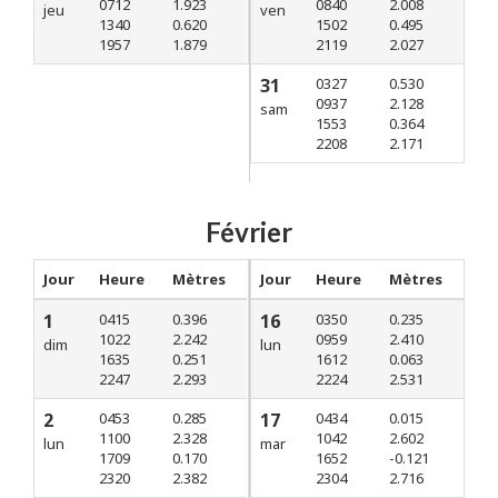
0712
1.923
0840
2.008
jeu
ven
1340
0.620
1502
0.495
1957
1.879
2119
2.027
31
0327
0.530
0937
2.128
sam
1553
0.364
2208
2.171
Février
Jour
Heure
Mètres
Jour
Heure
Mètres
1
0415
0.396
16
0350
0.235
1022
2.242
0959
2.410
dim
lun
1635
0.251
1612
0.063
2247
2.293
2224
2.531
2
0453
0.285
17
0434
0.015
1100
2.328
1042
2.602
lun
mar
1709
0.170
1652
-0.121
2320
2.382
2304
2.716