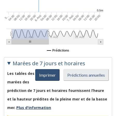
0.5m
5…
04:00
08:00
12:00
16:00
20:00
6. Aoû
04:00
08:00
12:00
16:00
20:00
7. Aoû
04:00
08:00
12:00
16:00
20:00
6. Aoû
8. Aoû
10. Aoû
Prédictions
Marées de 7 jours et horaires
Les tables des
Imprimer
Prédictions annuelles
marées des
prédiction de 7 jours et horaires fournissent l’heure
et la hauteur prédites de la pleine mer et de la basse
mer.
Plus d'information