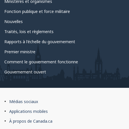
Ministères et organismes
du
Fonction publique et force militaire
gouvernement
Nouvelles
Traités, lois et règlements
Rapports à l'échelle du gouvernement
Premier ministre
Comment le gouvernement fonctionne
Gouvernement ouvert
À
Médias sociaux
propos
Applications mobiles
du
À propos de Canada.ca
site