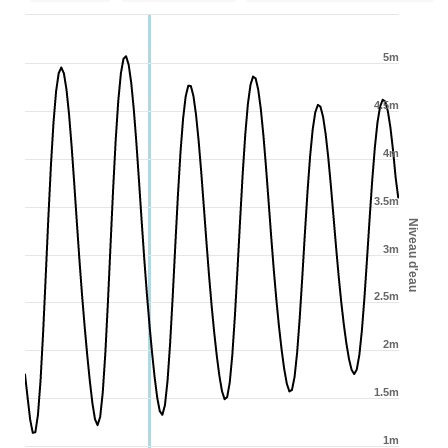
5m
4.5m
4m
3.5m
Niveau d'eau
3m
2.5m
2m
1.5m
1m