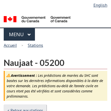
Sélection
English
Skip
Passer
de
to
à
main
la
la
content
version
langue
HTML
Menu
MAIN
MENU
simplifiée
Vous
Accueil
Stations
êtes
ici
Naujaat - 05200
Avertissement :
Les prédictions de marées du SHC sont
basées sur les dernières informations disponibles à la date de
votre demande. Les prédictions au-delà de l’année civile en
cours n’ont pas été vérifiées et sont considérées comme
préliminaires.
< Retour aux stations