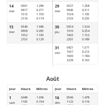
14
0301
1.296
29
0327
1.258
0917
0.271
0943
0.311
mar
mer
1513
1.159
1534
1.105
2116
0.174
2133
0.235
15
0340
1.386
30
0354
1.324
0958
0.205
1010
0.254
mer
jeu
1552
1.193
1602
1.152
2153
0.129
2201
0.189
31
0421
1.371
1037
0.213
ven
1630
1.184
2229
0.162
Août
Jour
Heure
Mètres
Jour
Heure
Mètres
1
0449
1.396
16
0506
1.478
1105
0.194
1122
0.116
sam
dim