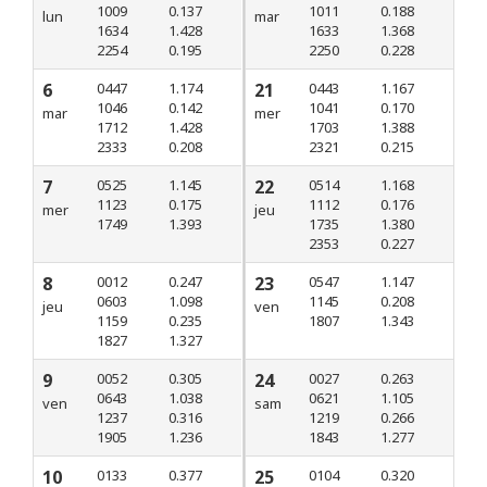
1009
0.137
1011
0.188
lun
mar
1634
1.428
1633
1.368
2254
0.195
2250
0.228
6
0447
1.174
21
0443
1.167
1046
0.142
1041
0.170
mar
mer
1712
1.428
1703
1.388
2333
0.208
2321
0.215
7
0525
1.145
22
0514
1.168
1123
0.175
1112
0.176
mer
jeu
1749
1.393
1735
1.380
2353
0.227
8
0012
0.247
23
0547
1.147
0603
1.098
1145
0.208
jeu
ven
1159
0.235
1807
1.343
1827
1.327
9
0052
0.305
24
0027
0.263
0643
1.038
0621
1.105
ven
sam
1237
0.316
1219
0.266
1905
1.236
1843
1.277
10
0133
0.377
25
0104
0.320