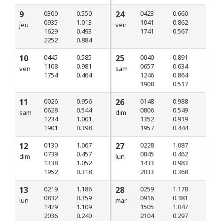
9
0300
0.550
24
0423
0.660
0935
1.013
1041
0.862
jeu
ven
1629
0.493
1741
0.567
2252
0.884
10
0445
0.585
25
0040
0.891
1108
0.981
0657
0.634
ven
sam
1754
0.464
1246
0.864
1908
0.517
11
0026
0.956
26
0148
0.988
0628
0.544
0806
0.549
sam
dim
1234
1.001
1352
0.919
1901
0.398
1957
0.444
12
0130
1.067
27
0228
1.087
0739
0.457
0845
0.462
dim
lun
1338
1.052
1433
0.983
1952
0.318
2033
0.368
13
0219
1.186
28
0259
1.178
0832
0.359
0916
0.381
lun
mar
1429
1.109
1505
1.047
2036
0.240
2104
0.297