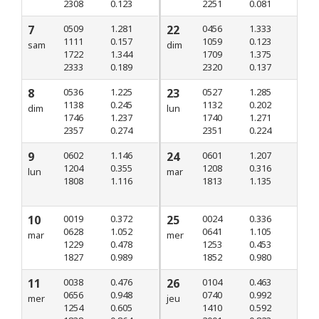
2308
0.123
2251
0.081
7
0509
1.281
22
0456
1.333
1111
0.157
1059
0.123
sam
dim
1722
1.344
1709
1.375
2333
0.189
2320
0.137
8
0536
1.225
23
0527
1.285
1138
0.245
1132
0.202
dim
lun
1746
1.237
1740
1.271
2357
0.274
2351
0.224
9
0602
1.146
24
0601
1.207
1204
0.355
1208
0.316
lun
mar
1808
1.116
1813
1.135
10
0019
0.372
25
0024
0.336
0628
1.052
0641
1.105
mar
mer
1229
0.478
1253
0.453
1827
0.989
1852
0.980
11
0038
0.476
26
0104
0.463
0656
0.948
0740
0.992
mer
jeu
1254
0.605
1410
0.592