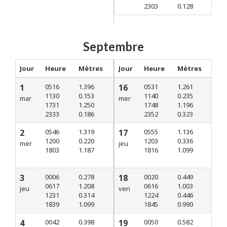
2303
0.128
Septembre
Jour
Heure
Mètres
Jour
Heure
Mètres
1
0516
1.396
16
0531
1.261
1130
0.153
1140
0.235
mar
mer
1731
1.250
1748
1.196
2333
0.186
2352
0.323
2
0546
1.319
17
0555
1.136
1200
0.220
1203
0.336
mer
jeu
1803
1.187
1816
1.099
3
0006
0.278
18
0020
0.449
0617
1.208
0616
1.003
jeu
ven
1231
0.314
1224
0.446
1839
1.099
1845
0.990
4
0042
0.398
19
0050
0.582