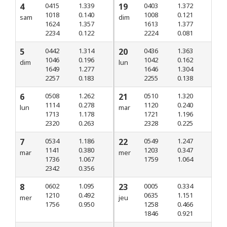
4
0415
1.339
19
0403
1.372
1018
0.140
1008
0.121
sam
dim
1624
1.357
1613
1.377
2234
0.122
2224
0.081
5
0442
1.314
20
0436
1.363
1046
0.196
1042
0.162
dim
lun
1649
1.277
1646
1.304
2257
0.183
2255
0.138
6
0508
1.262
21
0510
1.320
1114
0.278
1120
0.240
lun
mar
1713
1.178
1721
1.196
2320
0.263
2328
0.225
7
0534
1.186
22
0549
1.247
1141
0.380
1203
0.347
mar
mer
1736
1.067
1759
1.064
2342
0.356
8
0602
1.095
23
0005
0.334
1210
0.492
0635
1.151
mer
jeu
1756
0.950
1258
0.466
1846
0.921