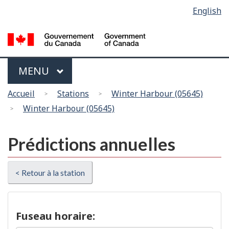
Sélection
English
Skip
Passer
de
to
à
main
la
la
content
version
langue
HTML
Menu
MAIN
MENU
simplifiée
Vous
Accueil
Stations
Winter Harbour (05645)
êtes
Winter Harbour (05645)
ici
Prédictions annuelles
< Retour à la station
Fuseau horaire: