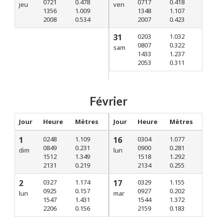
0721
0.478
0717
0.418
jeu
ven
1356
1.009
1348
1.107
2008
0.534
2007
0.423
31
0203
1.032
0807
0.322
sam
1433
1.237
2053
0.311
Février
Jour
Heure
Mètres
Jour
Heure
Mètres
1
0248
1.109
16
0304
1.077
0849
0.231
0900
0.281
dim
lun
1512
1.349
1518
1.292
2131
0.219
2134
0.255
2
0327
1.174
17
0329
1.155
0925
0.157
0927
0.202
lun
mar
1547
1.431
1544
1.372
2206
0.156
2159
0.183