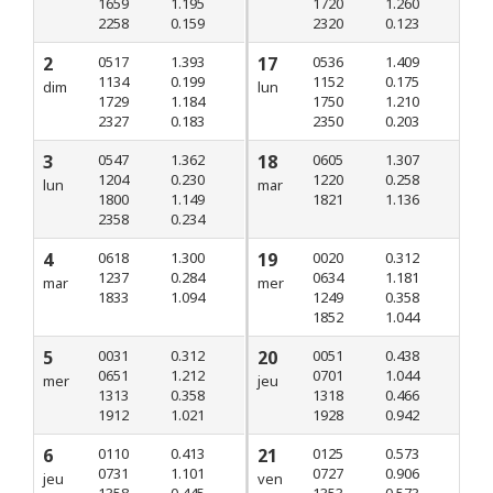
1659
1.195
1720
1.260
2258
0.159
2320
0.123
2
0517
1.393
17
0536
1.409
1134
0.199
1152
0.175
dim
lun
1729
1.184
1750
1.210
2327
0.183
2350
0.203
3
0547
1.362
18
0605
1.307
1204
0.230
1220
0.258
lun
mar
1800
1.149
1821
1.136
2358
0.234
4
0618
1.300
19
0020
0.312
1237
0.284
0634
1.181
mar
mer
1833
1.094
1249
0.358
1852
1.044
5
0031
0.312
20
0051
0.438
0651
1.212
0701
1.044
mer
jeu
1313
0.358
1318
0.466
1912
1.021
1928
0.942
6
0110
0.413
21
0125
0.573
0731
1.101
0727
0.906
jeu
ven
1358
0.445
1353
0.573