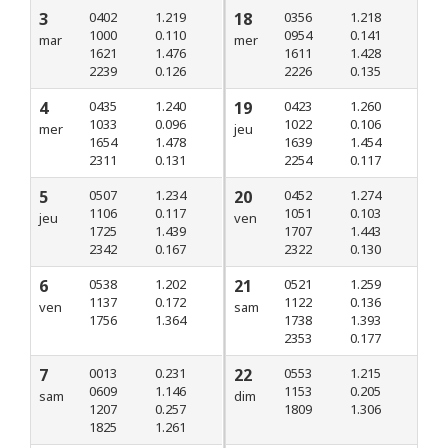
3
0402
1.219
18
0356
1.218
1000
0.110
0954
0.141
mar
mer
1621
1.476
1611
1.428
2239
0.126
2226
0.135
4
0435
1.240
19
0423
1.260
1033
0.096
1022
0.106
mer
jeu
1654
1.478
1639
1.454
2311
0.131
2254
0.117
5
0507
1.234
20
0452
1.274
1106
0.117
1051
0.103
jeu
ven
1725
1.439
1707
1.443
2342
0.167
2322
0.130
6
0538
1.202
21
0521
1.259
1137
0.172
1122
0.136
ven
sam
1756
1.364
1738
1.393
2353
0.177
7
0013
0.231
22
0553
1.215
0609
1.146
1153
0.205
sam
dim
1207
0.257
1809
1.306
1825
1.261