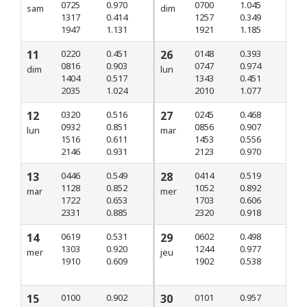
0725
0.970
0700
1.045
sam
dim
1317
0.414
1257
0.349
1947
1.131
1921
1.185
11
0220
0.451
26
0148
0.393
0816
0.903
0747
0.974
dim
lun
1404
0.517
1343
0.451
2035
1.024
2010
1.077
12
0320
0.516
27
0245
0.468
0932
0.851
0856
0.907
lun
mar
1516
0.611
1453
0.556
2146
0.931
2123
0.970
13
0446
0.549
28
0414
0.519
1128
0.852
1052
0.892
mar
mer
1722
0.653
1703
0.606
2331
0.885
2320
0.918
14
0619
0.531
29
0602
0.498
1303
0.920
1244
0.977
mer
jeu
1910
0.609
1902
0.538
15
0100
0.902
30
0101
0.957