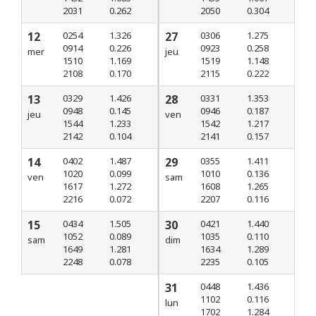
2031
0.262
2050
0.304
12
0254
1.326
27
0306
1.275
0914
0.226
0923
0.258
mer
jeu
1510
1.169
1519
1.148
2108
0.170
2115
0.222
13
0329
1.426
28
0331
1.353
0948
0.145
0946
0.187
jeu
ven
1544
1.233
1542
1.217
2142
0.104
2141
0.157
14
0402
1.487
29
0355
1.411
1020
0.099
1010
0.136
ven
sam
1617
1.272
1608
1.265
2216
0.072
2207
0.116
15
0434
1.505
30
0421
1.440
1052
0.089
1035
0.110
sam
dim
1649
1.281
1634
1.289
2248
0.078
2235
0.105
31
0448
1.436
1102
0.116
lun
1702
1.284