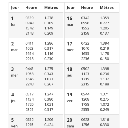
Jour
Heure
Mètres
Jour
Heure
Mètres
1
0339
1.278
16
0342
1.359
0949
0.305
0956
0.227
lun
mar
1542
1.149
1552
1.205
2148
0.209
2158
0.137
2
0411
1.286
17
0422
1.394
1023
0.317
1040
0.219
mar
mer
1614
1.116
1633
1.178
2218
0.230
2236
0.150
3
0443
1.275
18
0502
1.398
1058
0.343
1123
0.236
mer
jeu
1646
1.073
1715
1.132
2248
0.267
2315
0.188
4
0517
1.247
19
0544
1.371
1134
0.380
1208
0.275
jeu
ven
1720
1.021
1758
1.072
2321
0.317
2355
0.249
5
0552
1.206
20
0628
1.316
1215
0.424
1256
0.330
ven
sam