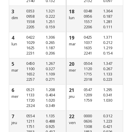
2140
0.132
2132
0.097
3
0353
1.321
18
0348
1.364
0958
0.222
0956
0.187
dim
lun
1558
1.251
1557
1.281
2205
0.159
2206
0.111
4
0422
1.306
19
0425
1.371
1029
0.265
1037
0.212
lun
mar
1625
1.187
1635
1.219
2231
0.206
2241
0.154
5
0450
1.267
20
0504
1.347
1100
0.327
1120
0.267
mar
mer
1652
1.109
1715
1.133
2257
0.271
2318
0.223
6
0521
1.208
21
0547
1.295
1133
0.404
1209
0.341
mer
jeu
1720
1.020
1759
1.030
2324
0.349
7
0554
1.135
22
0000
0.312
1211
0.488
0636
1.223
jeu
ven
1751
0.925
1308
0.421
2353
0.437
1853
0.926