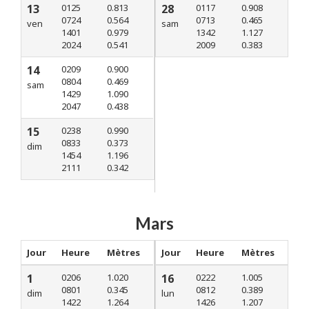
13
0125
0.813
28
0117
0.908
0724
0.564
0713
0.465
ven
sam
1401
0.979
1342
1.127
2024
0.541
2009
0.383
14
0209
0.900
0804
0.469
sam
1429
1.090
2047
0.438
15
0238
0.990
0833
0.373
dim
1454
1.196
2111
0.342
Mars
Jour
Heure
Mètres
Jour
Heure
Mètres
1
0206
1.020
16
0222
1.005
0801
0.345
0812
0.389
dim
lun
1422
1.264
1426
1.207