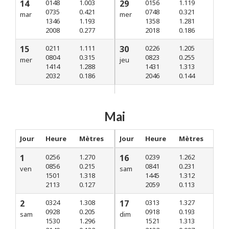
14
0148
1.003
29
0156
1.119
0735
0.421
0748
0.321
mar
mer
1346
1.193
1358
1.281
2008
0.277
2018
0.186
15
0211
1.111
30
0226
1.205
0804
0.315
0823
0.255
mer
jeu
1414
1.288
1431
1.313
2032
0.186
2046
0.144
Mai
Jour
Heure
Mètres
Jour
Heure
Mètres
1
0256
1.270
16
0239
1.262
0856
0.215
0841
0.231
ven
sam
1501
1.318
1445
1.312
2113
0.127
2059
0.113
2
0324
1.308
17
0313
1.327
0928
0.205
0918
0.193
sam
dim
1530
1.296
1521
1.313