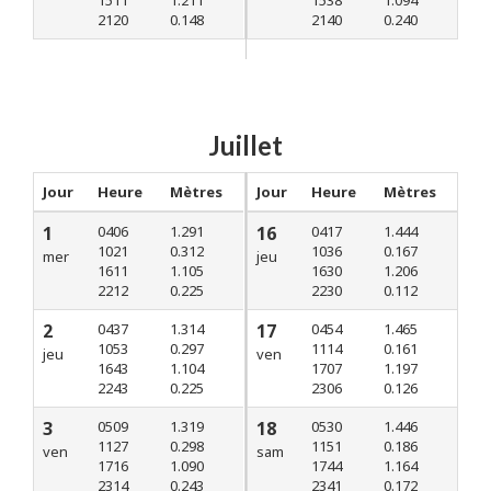
1511
1.211
1538
1.094
2120
0.148
2140
0.240
Juillet
Jour
Heure
Mètres
Jour
Heure
Mètres
1
0406
1.291
16
0417
1.444
1021
0.312
1036
0.167
mer
jeu
1611
1.105
1630
1.206
2212
0.225
2230
0.112
2
0437
1.314
17
0454
1.465
1053
0.297
1114
0.161
jeu
ven
1643
1.104
1707
1.197
2243
0.225
2306
0.126
3
0509
1.319
18
0530
1.446
1127
0.298
1151
0.186
ven
sam
1716
1.090
1744
1.164
2314
0.243
2341
0.172