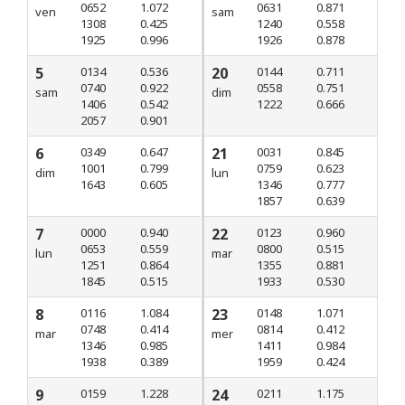
0652
1.072
0631
0.871
ven
sam
1308
0.425
1240
0.558
1925
0.996
1926
0.878
5
0134
0.536
20
0144
0.711
0740
0.922
0558
0.751
sam
dim
1406
0.542
1222
0.666
2057
0.901
6
0349
0.647
21
0031
0.845
1001
0.799
0759
0.623
dim
lun
1643
0.605
1346
0.777
1857
0.639
7
0000
0.940
22
0123
0.960
0653
0.559
0800
0.515
lun
mar
1251
0.864
1355
0.881
1845
0.515
1933
0.530
8
0116
1.084
23
0148
1.071
0748
0.414
0814
0.412
mar
mer
1346
0.985
1411
0.984
1938
0.389
1959
0.424
9
0159
1.228
24
0211
1.175