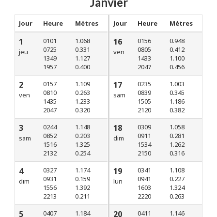
Janvier
Jour
Heure
Mètres
Jour
Heure
Mètres
1
0101
1.068
16
0156
0.948
0725
0.331
0805
0.412
jeu
ven
1349
1.127
1433
1.100
1957
0.400
2047
0.456
2
0157
1.109
17
0235
1.003
0810
0.263
0839
0.345
ven
sam
1435
1.233
1505
1.186
2047
0.320
2120
0.382
3
0244
1.148
18
0309
1.058
0852
0.203
0911
0.281
sam
dim
1516
1.325
1534
1.262
2132
0.254
2150
0.316
4
0327
1.174
19
0341
1.108
0931
0.159
0941
0.227
dim
lun
1556
1.392
1603
1.324
2213
0.211
2220
0.263
5
0407
1.184
20
0411
1.146