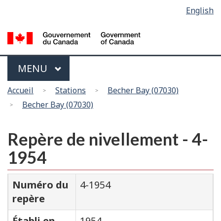
Sélection
English
Skip
Passer
de
to
à
main
la
la
content
version
langue
HTML
Menu
MAIN
MENU
simplifiée
Vous
Accueil
Stations
Becher Bay (07030)
êtes
Becher Bay (07030)
ici
Repère de nivellement - 4-
1954
Numéro du
4-1954
repère
Établi en
1954