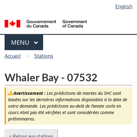
Sélection
English
Skip
Passer
de
to
à
main
la
la
content
version
langue
HTML
Menu
MAIN
MENU
simplifiée
Vous
Accueil
Stations
êtes
ici
Whaler Bay - 07532
Avertissement :
Les prédictions de marées du SHC sont
basées sur les dernières informations disponibles à la date de
votre demande. Les prédictions au-delà de l’année civile en
cours n’ont pas été vérifiées et sont considérées comme
préliminaires.
< Retour aux stations