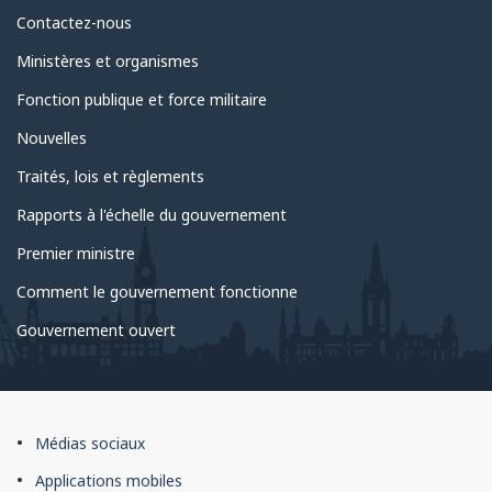
Au
Contactez-nous
sujet
Ministères et organismes
du
Fonction publique et force militaire
gouvernement
Nouvelles
Traités, lois et règlements
Rapports à l'échelle du gouvernement
Premier ministre
Comment le gouvernement fonctionne
Gouvernement ouvert
À
Médias sociaux
propos
Applications mobiles