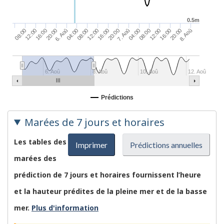
0.5m
20:00
6. Aoû
7. Aoû
8. Aoû
04:00
04:00
08:00
08:00
08:00
12:00
12:00
12:00
16:00
16:00
16:00
20:00
20:00
6. Aoû
8. Aoû
10. Aoû
12. Aoû
Prédictions
Marées de 7 jours et horaires
Les tables des
Imprimer
Prédictions annuelles
marées des
prédiction de 7 jours et horaires fournissent l’heure
et la hauteur prédites de la pleine mer et de la basse
mer.
Plus d'information