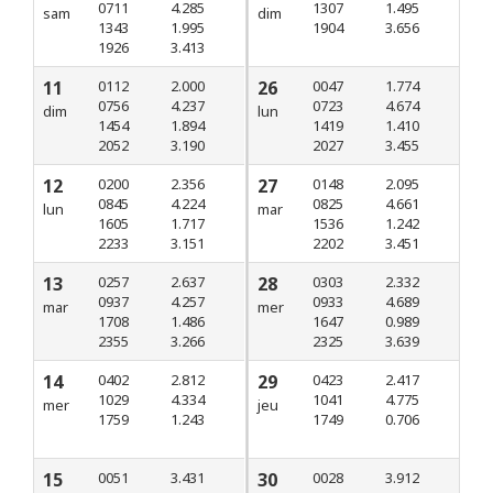
0711
4.285
1307
1.495
sam
dim
1343
1.995
1904
3.656
1926
3.413
11
0112
2.000
26
0047
1.774
0756
4.237
0723
4.674
dim
lun
1454
1.894
1419
1.410
2052
3.190
2027
3.455
12
0200
2.356
27
0148
2.095
0845
4.224
0825
4.661
lun
mar
1605
1.717
1536
1.242
2233
3.151
2202
3.451
13
0257
2.637
28
0303
2.332
0937
4.257
0933
4.689
mar
mer
1708
1.486
1647
0.989
2355
3.266
2325
3.639
14
0402
2.812
29
0423
2.417
1029
4.334
1041
4.775
mer
jeu
1759
1.243
1749
0.706
15
0051
3.431
30
0028
3.912