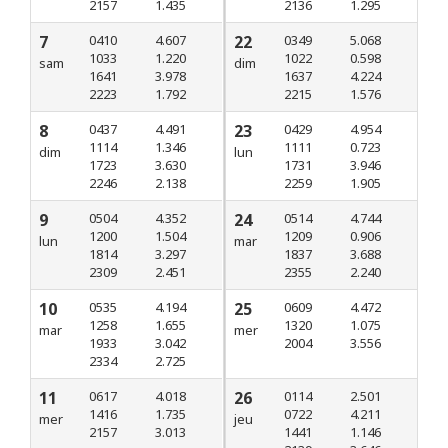
2157
1.435
2136
1.295
7
0410
4.607
22
0349
5.068
1033
1.220
1022
0.598
sam
dim
1641
3.978
1637
4.224
2223
1.792
2215
1.576
8
0437
4.491
23
0429
4.954
1114
1.346
1111
0.723
dim
lun
1723
3.630
1731
3.946
2246
2.138
2259
1.905
9
0504
4.352
24
0514
4.744
1200
1.504
1209
0.906
lun
mar
1814
3.297
1837
3.688
2309
2.451
2355
2.240
10
0535
4.194
25
0609
4.472
1258
1.655
1320
1.075
mar
mer
1933
3.042
2004
3.556
2334
2.725
11
0617
4.018
26
0114
2.501
1416
1.735
0722
4.211
mer
jeu
2157
3.013
1441
1.146