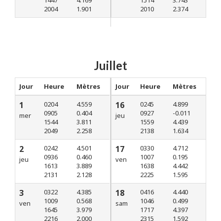
1447
4.169
1514
3.743
2004
1.901
2010
2.374
Juillet
Jour
Heure
Mètres
Jour
Heure
Mètres
1
0204
4.559
16
0245
4.899
0905
0.404
0927
-0.011
mer
jeu
1544
3.811
1559
4.439
2049
2.258
2138
1.634
2
0242
4.501
17
0330
4.712
0936
0.460
1007
0.195
jeu
ven
1613
3.889
1638
4.442
2131
2.128
2225
1.595
3
0322
4.385
18
0416
4.440
1009
0.568
1046
0.499
ven
sam
1645
3.979
1717
4.397
2216
2.000
2315
1.592