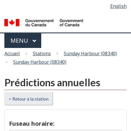
Sélection
English
Skip
Passer
de
to
à
main
la
la
content
version
langue
HTML
Menu
MAIN
MENU
simplifiée
Vous
Accueil
Stations
Sunday Harbour (08340)
êtes
Sunday Harbour (08340)
ici
Prédictions annuelles
< Retour à la station
Fuseau horaire: