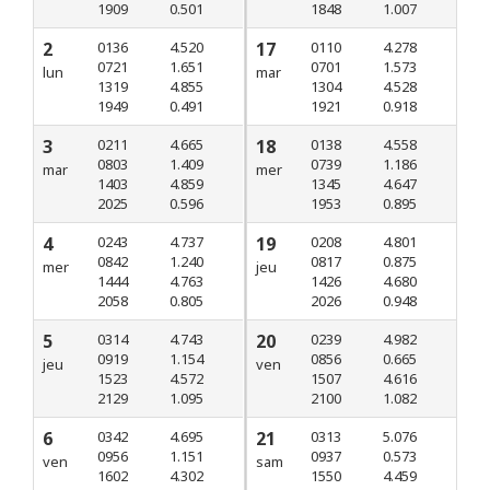
1909
0.501
1848
1.007
2
0136
4.520
17
0110
4.278
0721
1.651
0701
1.573
lun
mar
1319
4.855
1304
4.528
1949
0.491
1921
0.918
3
0211
4.665
18
0138
4.558
0803
1.409
0739
1.186
mar
mer
1403
4.859
1345
4.647
2025
0.596
1953
0.895
4
0243
4.737
19
0208
4.801
0842
1.240
0817
0.875
mer
jeu
1444
4.763
1426
4.680
2058
0.805
2026
0.948
5
0314
4.743
20
0239
4.982
0919
1.154
0856
0.665
jeu
ven
1523
4.572
1507
4.616
2129
1.095
2100
1.082
6
0342
4.695
21
0313
5.076
0956
1.151
0937
0.573
ven
sam
1602
4.302
1550
4.459