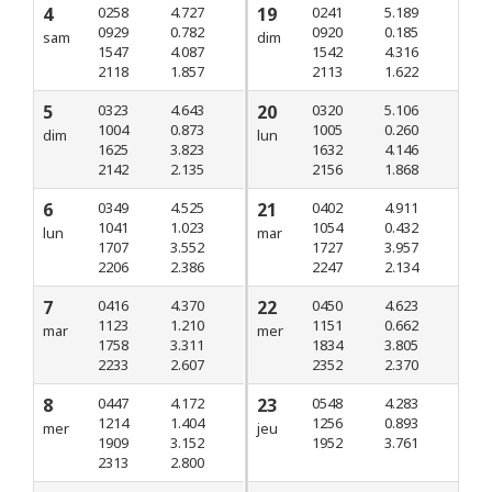
4
0258
4.727
19
0241
5.189
0929
0.782
0920
0.185
sam
dim
1547
4.087
1542
4.316
2118
1.857
2113
1.622
5
0323
4.643
20
0320
5.106
1004
0.873
1005
0.260
dim
lun
1625
3.823
1632
4.146
2142
2.135
2156
1.868
6
0349
4.525
21
0402
4.911
1041
1.023
1054
0.432
lun
mar
1707
3.552
1727
3.957
2206
2.386
2247
2.134
7
0416
4.370
22
0450
4.623
1123
1.210
1151
0.662
mar
mer
1758
3.311
1834
3.805
2233
2.607
2352
2.370
8
0447
4.172
23
0548
4.283
1214
1.404
1256
0.893
mer
jeu
1909
3.152
1952
3.761
2313
2.800