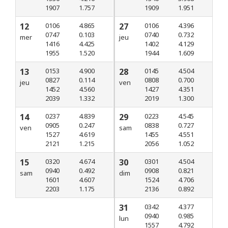
1907
1.757
1909
1.951
12
0106
4.865
27
0106
4.396
0747
0.103
0740
0.732
mer
jeu
1416
4.425
1402
4.129
1955
1.520
1944
1.609
13
0153
4.900
28
0145
4.504
0827
0.114
0808
0.700
jeu
ven
1452
4.560
1427
4.351
2039
1.332
2019
1.300
14
0237
4.839
29
0223
4.545
0905
0.247
0838
0.727
ven
sam
1527
4.619
1455
4.551
2121
1.215
2056
1.052
15
0320
4.674
30
0301
4.504
0940
0.492
0908
0.821
sam
dim
1601
4.607
1524
4.706
2203
1.175
2136
0.892
31
0342
4.377
0940
0.985
lun
1557
4.792