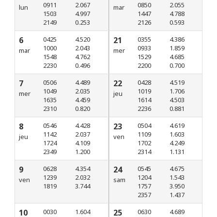
0911
2.067
0850
2.055
lun
mar
1503
4.997
1447
4.788
2149
0.253
2126
0.593
6
0425
4.520
21
0355
4.386
1000
2.043
0933
1.859
mar
mer
1548
4.762
1529
4.685
2230
0.496
2200
0.700
7
0506
4.489
22
0428
4.519
1049
2.035
1019
1.706
mer
jeu
1635
4.459
1614
4.503
2310
0.820
2236
0.881
8
0546
4.428
23
0504
4.619
1142
2.037
1109
1.603
jeu
ven
1724
4.109
1702
4.249
2349
1.200
2314
1.131
9
0628
4.354
24
0545
4.675
1239
2.032
1204
1.543
ven
sam
1819
3.744
1757
3.950
2357
1.437
10
0030
1.604
25
0630
4.689