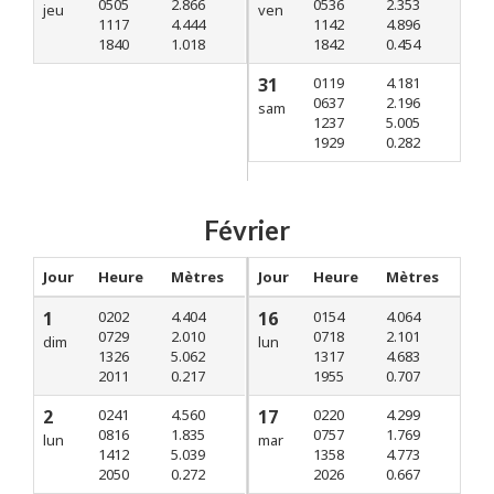
0505
2.866
0536
2.353
jeu
ven
1117
4.444
1142
4.896
1840
1.018
1842
0.454
31
0119
4.181
0637
2.196
sam
1237
5.005
1929
0.282
Février
Jour
Heure
Mètres
Jour
Heure
Mètres
1
0202
4.404
16
0154
4.064
0729
2.010
0718
2.101
dim
lun
1326
5.062
1317
4.683
2011
0.217
1955
0.707
2
0241
4.560
17
0220
4.299
0816
1.835
0757
1.769
lun
mar
1412
5.039
1358
4.773
2050
0.272
2026
0.667