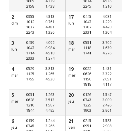
1605
4.339
1634
4.536
2158
1.438
2245
1.210
2
0355
4.313
17
0445
4.081
1012
0.761
1047
1.220
dim
lun
1637
4.451
1707
4.420
2243
1.326
2331
1.304
3
0439
4.092
18
0531
3.702
1047
0.984
1118
1.639
lun
mar
1714
4.518
1741
4.276
2333
1.274
4
0529
3.813
19
0022
1.431
1125
1.265
0626
3.322
mar
mer
1755
4.530
1150
2.051
1818
4.117
5
0031
1.263
20
0126
1.547
0628
3.513
0743
3.009
mer
jeu
1210
1.587
1225
2.426
1844
4.495
1903
3.961
6
0139
1.244
21
0245
1.583
0745
3.266
0951
2.908
jeu
ven
1306
1.916
1318
2.736