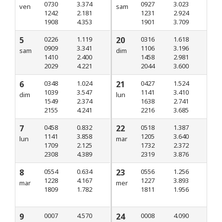
0730
3.374
0927
3.023
ven
sam
1242
2.181
1231
2.924
1908
4.353
1901
3.709
5
0226
1.119
20
0316
1.618
0909
3.341
1106
3.196
sam
dim
1410
2.400
1458
2.981
2029
4.221
2044
3.600
6
0348
1.024
21
0427
1.524
1039
3.547
1141
3.410
dim
lun
1549
2.374
1638
2.741
2155
4.241
2216
3.685
7
0458
0.832
22
0518
1.387
1141
3.858
1205
3.640
lun
mar
1709
2.125
1732
2.372
2308
4.389
2319
3.876
8
0554
0.634
23
0556
1.256
1228
4.167
1227
3.893
mar
mer
1809
1.782
1811
1.956
9
0007
4.570
24
0008
4.090