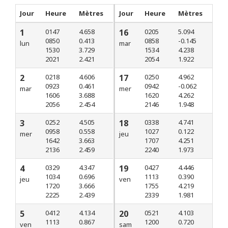
Jour
Heure
Mètres
Jour
Heure
Mètres
1
0147
4.658
16
0205
5.094
0850
0.413
0858
-0.145
lun
mar
1530
3.729
1534
4.238
2021
2.421
2054
1.922
2
0218
4.606
17
0250
4.962
0923
0.461
0942
-0.062
mar
mer
1606
3.688
1620
4.262
2056
2.454
2146
1.948
3
0252
4.505
18
0338
4.741
0958
0.558
1027
0.122
mer
jeu
1642
3.663
1707
4.251
2136
2.459
2240
1.973
4
0329
4.347
19
0427
4.446
1034
0.696
1113
0.390
jeu
ven
1720
3.666
1755
4.219
2225
2.439
2339
1.981
5
0412
4.134
20
0521
4.103
1113
0.867
1200
0.720
ven
sam