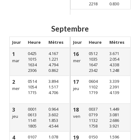
2218
0.830
Septembre
Jour
Heure
Mètres
Jour
Heure
Mètres
1
0425
4.167
16
0512
3.671
1015
1.221
1035
2.054
mar
mer
1634
4.794
1647
4.338
2306
0.862
2342
1.248
2
0514
3.894
17
0604
3.339
1054
1.517
1102
2.391
mer
jeu
1715
4.706
1719
4.139
3
0001
0.964
18
0037
1.449
0613
3.602
0719
3.081
jeu
ven
1141
1.853
1132
2.686
1805
4.544
1758
3.921
4
0107
1.078
19
0150
1.596