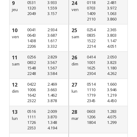
9
0531
3.933
24
0118
2.481
1320
1.559
0703
3.972
jeu
ven
2049
3.157
1409
1.063
2110
3.860
10
0041
2.934
25
0254
2.365
0643
3.687
0835
3.803
ven
sam
1438
1.617
1522
1.147
2206
3.332
2214
4.051
11
0256
2.829
26
0414
2.050
0832
3.567
1001
3.823
sam
dim
1548
1.567
1625
1.180
2248
3.584
2304
4.262
12
0422
2.469
27
0514
1.660
1006
3.663
1110
3.946
dim
lun
1642
1.462
1719
1.219
2322
3.878
2345
4.450
13
0516
2.009
28
0603
1.283
1111
3.870
1206
4.075
lun
mar
1726
1.348
1804
1.299
2353
4.194