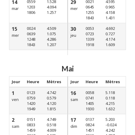
14
0559
1.528
29
0021
4.595
1203
4.094
0645
0.965
mar
mer
1806
1.257
1255
4.158
1843
1.431
15
0024
4.509
30
0053
4.692
0639
1.075
0723
0.727
mer
jeu
1248
4.286
1339
4.174
1843
1.207
1918
1.609
Mai
Jour
Heure
Mètres
Jour
Heure
Mètres
1
0123
4.742
16
0058
5.118
0759
0.579
0741
0.118
ven
sam
1420
4.120
1405
4.215
1949
1.815
1930
1.632
2
0151
4.749
17
0137
5.203
0833
0.518
0824
-0.024
sam
dim
1459
4.009
1451
4.242