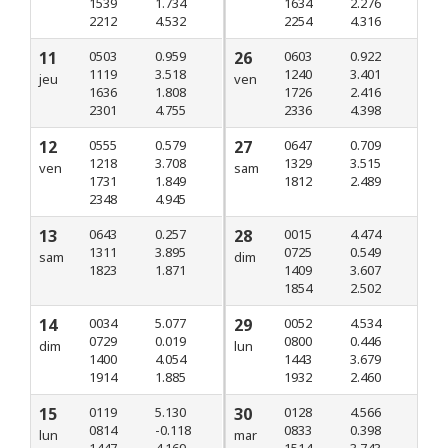
1539
1.734
1634
2.276
2212
4.532
2254
4.316
11
0503
0.959
26
0603
0.922
1119
3.518
1240
3.401
jeu
ven
1636
1.808
1726
2.416
2301
4.755
2336
4.398
12
0555
0.579
27
0647
0.709
1218
3.708
1329
3.515
ven
sam
1731
1.849
1812
2.489
2348
4.945
13
0643
0.257
28
0015
4.474
1311
3.895
0725
0.549
sam
dim
1823
1.871
1409
3.607
1854
2.502
14
0034
5.077
29
0052
4.534
0729
0.019
0800
0.446
dim
lun
1400
4.054
1443
3.679
1914
1.885
1932
2.460
15
0119
5.130
30
0128
4.566
0814
-0.118
0833
0.398
lun
mar