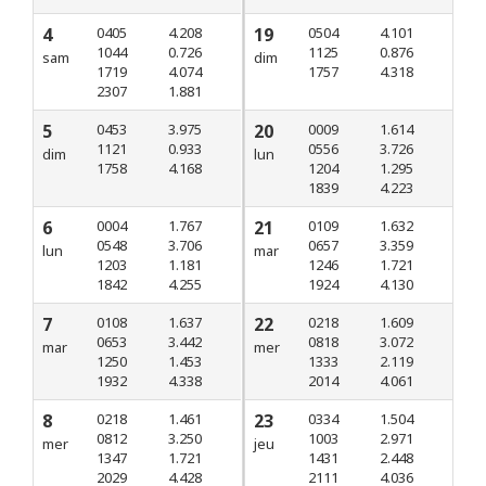
4
0405
4.208
19
0504
4.101
1044
0.726
1125
0.876
sam
dim
1719
4.074
1757
4.318
2307
1.881
5
0453
3.975
20
0009
1.614
1121
0.933
0556
3.726
dim
lun
1758
4.168
1204
1.295
1839
4.223
6
0004
1.767
21
0109
1.632
0548
3.706
0657
3.359
lun
mar
1203
1.181
1246
1.721
1842
4.255
1924
4.130
7
0108
1.637
22
0218
1.609
0653
3.442
0818
3.072
mar
mer
1250
1.453
1333
2.119
1932
4.338
2014
4.061
8
0218
1.461
23
0334
1.504
0812
3.250
1003
2.971
mer
jeu
1347
1.721
1431
2.448
2029
4.428
2111
4.036