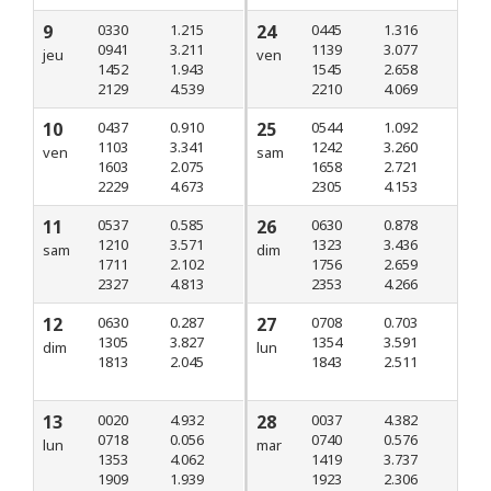
9
0330
1.215
24
0445
1.316
0941
3.211
1139
3.077
jeu
ven
1452
1.943
1545
2.658
2129
4.539
2210
4.069
10
0437
0.910
25
0544
1.092
1103
3.341
1242
3.260
ven
sam
1603
2.075
1658
2.721
2229
4.673
2305
4.153
11
0537
0.585
26
0630
0.878
1210
3.571
1323
3.436
sam
dim
1711
2.102
1756
2.659
2327
4.813
2353
4.266
12
0630
0.287
27
0708
0.703
1305
3.827
1354
3.591
dim
lun
1813
2.045
1843
2.511
13
0020
4.932
28
0037
4.382
0718
0.056
0740
0.576
lun
mar
1353
4.062
1419
3.737
1909
1.939
1923
2.306