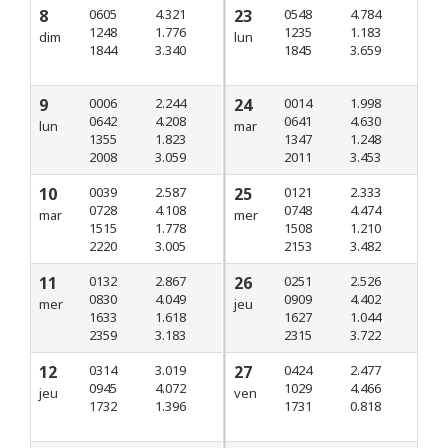
8
0605
4.321
23
0548
4.784
1248
1.776
1235
1.183
dim
lun
1844
3.340
1845
3.659
9
0006
2.244
24
0014
1.998
0642
4.208
0641
4.630
lun
mar
1355
1.823
1347
1.248
2008
3.059
2011
3.453
10
0039
2.587
25
0121
2.333
0728
4.108
0748
4.474
mar
mer
1515
1.778
1508
1.210
2220
3.005
2153
3.482
11
0132
2.867
26
0251
2.526
0830
4.049
0909
4.402
mer
jeu
1633
1.618
1627
1.044
2359
3.183
2315
3.722
12
0314
3.019
27
0424
2.477
0945
4.072
1029
4.466
jeu
ven
1732
1.396
1731
0.818