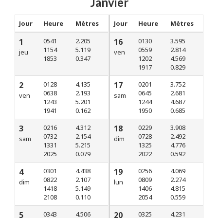
Janvier
Jour
Heure
Mètres
Jour
Heure
Mètres
1
0541
2.205
16
0130
3.595
1154
5.119
0559
2.814
jeu
ven
1853
0.347
1202
4.569
1917
0.829
2
0128
4.135
17
0201
3.752
0638
2.193
0645
2.681
ven
sam
1243
5.201
1244
4.687
1941
0.162
1950
0.685
3
0216
4.312
18
0229
3.908
0732
2.154
0728
2.492
sam
dim
1331
5.215
1325
4.776
2025
0.079
2022
0.592
4
0301
4.438
19
0256
4.069
0822
2.107
0809
2.274
dim
lun
1418
5.149
1406
4.815
2108
0.110
2054
0.559
5
0343
4.506
20
0325
4.231