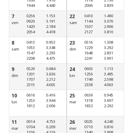
1944
4.440
2006
3.839
7
0256
1.153
22
0410
1.490
0920
3.191
1144
3.076
ven
sam
1420
2.184
1507
2.906
2054
4.418
2127
3.810
8
0413
0.953
23
0516
1.308
1053
3.348
1229
3.292
sam
dim
1547
2.293
1648
2.831
2208
4.475
2241
3.901
9
0520
0.684
24
0603
1.113
1201
3.636
1256
3.495
dim
lun
1707
2.212
1749
2.598
2315
4.605
2338
4.063
10
0616
0.416
25
0639
0.945
1253
3.944
1318
3.697
lun
mar
1812
2.006
1832
2.292
11
0014
4.753
26
0025
4.240
0704
0.209
0710
0.816
mar
mer
1336
4.216
1340
3.908