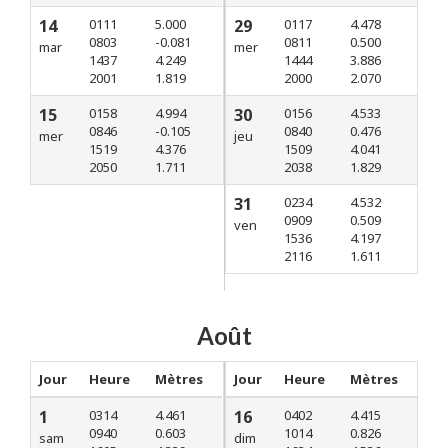
14
0111
5.000
29
0117
4.478
0803
-0.081
0811
0.500
mar
mer
1437
4.249
1444
3.886
2001
1.819
2000
2.070
15
0158
4.994
30
0156
4.533
0846
-0.105
0840
0.476
mer
jeu
1519
4.376
1509
4.041
2050
1.711
2038
1.829
31
0234
4.532
0909
0.509
ven
1536
4.197
2116
1.611
Août
Jour
Heure
Mètres
Jour
Heure
Mètres
1
0314
4.461
16
0402
4.415
0940
0.603
1014
0.826
sam
dim