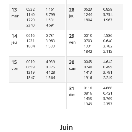
13
0532
1.161
28
0623
0.859
1140
3.799
1244
3.734
mer
jeu
1720
1.531
1804
1.963
2340
4.691
14
0616
0.731
29
0013
4.586
1231
3.983
0703
0.640
jeu
ven
1804
1.533
1331
3.782
1842
2.115
15
0019
4.939
30
0045
4.642
0659
0.375
0740
0.495
ven
sam
1319
4.128
1413
3.791
1847
1.564
1916
2.249
31
0116
4.668
0816
0.421
dim
1453
3.769
1949
2.353
Juin