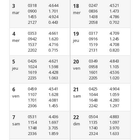
3
0318
4.644
18
0247
4.521
0900
1.701
0836
1.473
mar
mer
1455
4.924
1438
4.786
2127
0.443
2058
0.702
4
0353
4.661
19
0317
4.709
0942
1.620
0916
1.245
mer
jeu
1537
4.716
1519
4.708
2202
0.715
2131
0.820
5
0426
4.621
20
0349
4.843
1024
1.598
0958
1.105
jeu
ven
1619
4.428
1601
4.536
2235
1.063
2205
1.020
6
0459
4.541
21
0425
4.904
1107
1.628
1044
1.059
ven
sam
1701
4.081
1648
4.280
2306
1.455
2242
1.297
7
0531
4.436
22
0504
4.883
1154
1.697
1135
1.097
sam
dim
1748
3.705
1740
3.970
2336
1.859
2324
1.633