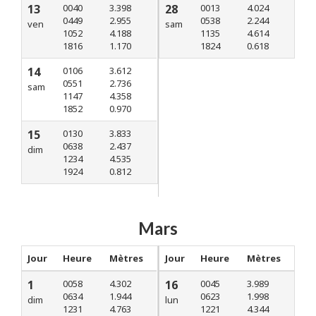
13
0040
3.398
28
0013
4.024
0449
2.955
0538
2.244
ven
sam
1052
4.188
1135
4.614
1816
1.170
1824
0.618
14
0106
3.612
0551
2.736
sam
1147
4.358
1852
0.970
15
0130
3.833
0638
2.437
dim
1234
4.535
1924
0.812
Mars
Jour
Heure
Mètres
Jour
Heure
Mètres
1
0058
4.302
16
0045
3.989
0634
1.944
0623
1.998
dim
lun
1231
4.763
1221
4.344