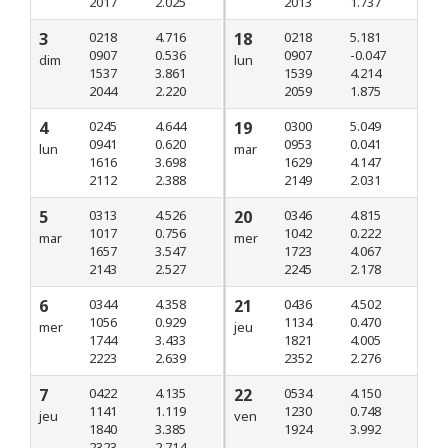
2017
2.025
2013
1.737
3
0218
4.716
18
0218
5.181
0907
0.536
0907
-0.047
dim
lun
1537
3.861
1539
4.214
2044
2.220
2059
1.875
4
0245
4.644
19
0300
5.049
0941
0.620
0953
0.041
lun
mar
1616
3.698
1629
4.147
2112
2.388
2149
2.031
5
0313
4.526
20
0346
4.815
1017
0.756
1042
0.222
mar
mer
1657
3.547
1723
4.067
2143
2.527
2245
2.178
6
0344
4.358
21
0436
4.502
1056
0.929
1134
0.470
mer
jeu
1744
3.433
1821
4.005
2223
2.639
2352
2.276
7
0422
4.135
22
0534
4.150
1141
1.119
1230
0.748
jeu
ven
1840
3.385
1924
3.992
2323
2.714