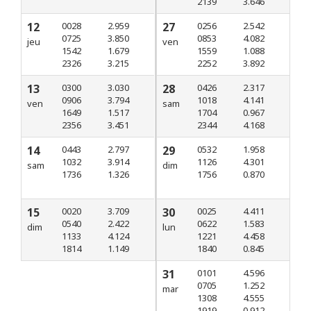
2139
3.646
12
0028
2.959
27
0256
2.542
0725
3.850
0853
4.082
jeu
ven
1542
1.679
1559
1.088
2326
3.215
2252
3.892
13
0300
3.030
28
0426
2.317
0906
3.794
1018
4.141
ven
sam
1649
1.517
1704
0.967
2356
3.451
2344
4.168
14
0443
2.797
29
0532
1.958
1032
3.914
1126
4.301
sam
dim
1736
1.326
1756
0.870
15
0020
3.709
30
0025
4.411
0540
2.422
0622
1.583
dim
lun
1133
4.124
1221
4.458
1814
1.149
1840
0.845
31
0101
4.596
0705
1.252
mar
1308
4.555
1919
0.912