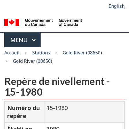
Sélection
English
Skip
Passer
de
to
à
main
la
la
content
version
langue
HTML
Menu
MAIN
MENU
simplifiée
Vous
Accueil
Stations
Gold River (08650)
êtes
Gold River (08650)
ici
Repère de nivellement -
15-1980
Numéro du
15-1980
repère
Établi en
1980