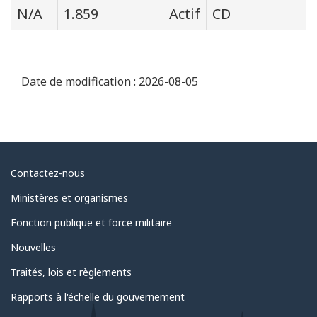
N/A
1.859
Actif
CD
Date de modification :
2026-08-05
Au
Contactez-nous
sujet
Ministères et organismes
du
Fonction publique et force militaire
gouvernement
Nouvelles
Traités, lois et règlements
Rapports à l'échelle du gouvernement