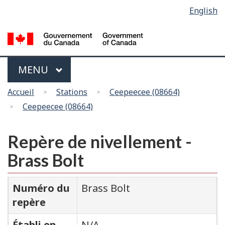
Sélection
English
Skip
Passer
de
to
à
main
la
la
content
version
langue
HTML
Menu
MAIN
MENU
simplifiée
Vous
Accueil
Stations
Ceepeecee (08664)
êtes
Ceepeecee (08664)
ici
Repère de nivellement -
Brass Bolt
Numéro du
Brass Bolt
repère
Établi en
N/A