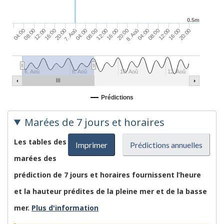
0.5m
08:00
04:00
20:00
16:00
12:00
8. Aoû
20:00
08:00
04:00
16:00
12:00
08:00
20:00
16:00
04:00
7. Aoû
12:00
6. Aoû
8. Aoû
10. Aoû
12. Aoû
Prédictions
Marées de 7 jours et horaires
Les tables des
Imprimer
Prédictions annuelles
marées des
prédiction de 7 jours et horaires fournissent l’heure
et la hauteur prédites de la pleine mer et de la basse
mer.
Plus d'information