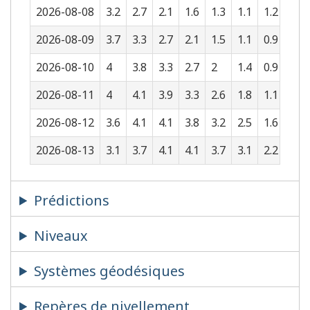
2026-08-08
3.2
2.7
2.1
1.6
1.3
1.1
1.2
1.5
2026-08-09
3.7
3.3
2.7
2.1
1.5
1.1
0.9
1
2026-08-10
4
3.8
3.3
2.7
2
1.4
0.9
0.7
2026-08-11
4
4.1
3.9
3.3
2.6
1.8
1.1
0.6
2026-08-12
3.6
4.1
4.1
3.8
3.2
2.5
1.6
0.9
2026-08-13
3.1
3.7
4.1
4.1
3.7
3.1
2.2
1.4
Prédictions
Niveaux
Systèmes géodésiques
Repères de nivellement