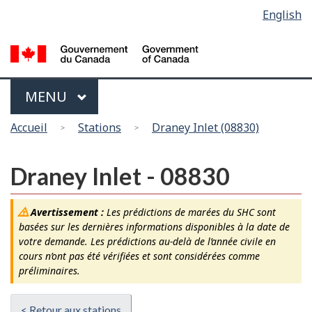
Sélection
English
Skip
Passer
de
to
à
main
la
la
content
version
langue
HTML
Menu
MAIN
MENU
simplifiée
Vous
Accueil
Stations
Draney Inlet (08830)
êtes
ici
Draney Inlet - 08830
Avertissement :
Les prédictions de marées du SHC sont
basées sur les dernières informations disponibles à la date de
votre demande. Les prédictions au-delà de l’année civile en
cours n’ont pas été vérifiées et sont considérées comme
préliminaires.
< Retour aux stations