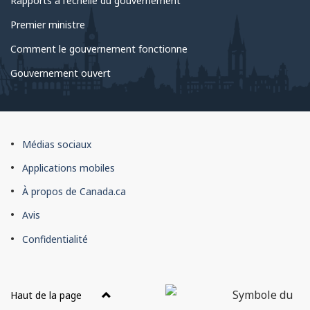
Rapports à l'échelle du gouvernement
Premier ministre
Comment le gouvernement fonctionne
Gouvernement ouvert
À
Médias sociaux
propos
Applications mobiles
du
À propos de Canada.ca
site
Avis
Confidentialité
Haut de la page