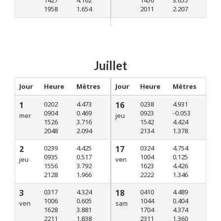
1427
4.162
1456
3.655
1958
1.654
2011
2.207
Juillet
Jour
Heure
Mètres
Jour
Heure
Mètres
1
0202
4.473
16
0238
4.931
0904
0.469
0923
-0.053
mer
jeu
1526
3.716
1542
4.424
2048
2.094
2134
1.378
2
0239
4.425
17
0324
4.754
0935
0.517
1004
0.125
jeu
ven
1556
3.792
1623
4.426
2128
1.966
2222
1.346
3
0317
4.324
18
0410
4.489
1006
0.605
1044
0.404
ven
sam
1628
3.881
1704
4.374
2211
1.838
2311
1.360