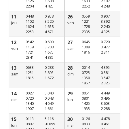
1526
1.608
1633
2.107
2204
4.425
2252
4.248
11
0448
0.958
26
0559
0.907
1102
3.520
1221
3.392
jeu
ven
1624
1.658
1728
2.240
2253
4.671
2335
4.325
12
0542
0.600
27
0645
0.720
1159
3.708
1309
3.477
ven
sam
1721
1.675
1816
2.311
2341
4.885
13
0633
0.288
28
0014
4.395
1251
3.893
0725
0.581
sam
dim
1815
1.672
1350
3.547
1857
2.325
14
0027
5.040
29
0051
4.449
0720
0.048
0801
0.496
dim
lun
1340
4.049
1425
3.603
1907
1.661
1935
2.288
15
0113
5.116
30
0126
4.478
0807
-0.099
0833
0.461
lun
mar