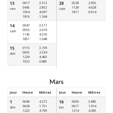
13
0017
3.312
28
0528
2.055
0445
2.832
1128
4.628
ven
sam
1054
4.097
1817
0.614
1816
1.244
14
0047
3.517
0550
2.619
sam
1145
4.276
1851
1.048
15
0113
3.739
0635
2.324
dim
1229
4.463
1922
0.885
Mars
Jour
Heure
Mètres
Jour
Heure
Mètres
1
0040
4.272
16
0030
3.885
0628
1.751
0617
1.914
dim
lun
1223
4.790
1214
4.285