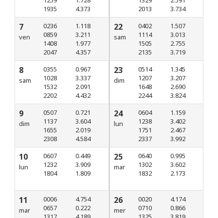
1935
4.373
2013
3.734
7
0236
1.118
22
0402
1.507
0859
3.211
1114
3.013
ven
sam
1408
1.977
1505
2.755
2047
4.357
2135
3.719
8
0355
0.967
23
0514
1.345
1028
3.337
1207
3.207
sam
dim
1532
2.091
1648
2.690
2202
4.432
2244
3.824
9
0507
0.721
24
0604
1.159
1137
3.604
1238
3.402
dim
lun
1655
2.019
1751
2.467
2308
4.584
2337
3.992
10
0607
0.449
25
0640
0.995
1232
3.909
1302
3.602
lun
mar
1804
1.809
1832
2.173
11
0006
4.754
26
0020
4.174
0657
0.222
0710
0.866
mar
mer
1317
4.189
1325
3.819