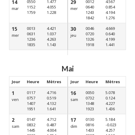
14
0550
1.477
29
0012
4.567
1152
4.055
0640
0.854
mar
mer
1759
1.228
1243
4.194
1842
1.276
15
0013
4.421
30
0046
4.669
0631
1.037
0720
0.640
mer
jeu
1236
4.263
1326
4.199
1835
1.143
1918
1.441
Mai
Jour
Heure
Mètres
Jour
Heure
Mètres
1
0117
4.716
16
0050
5.078
0757
0.519
0732
0.124
ven
sam
1407
4.132
1348
4.227
1951
1.641
1923
1.436
2
0147
4.712
17
0130
5.184
0832
0.487
0816
-0.023
sam
dim
1445
4.004
1433
4.257