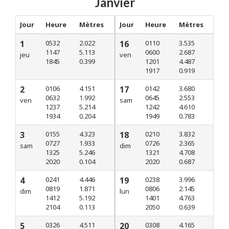
Janvier
Jour
Heure
Mètres
Jour
Heure
Mètres
1
0532
2.022
16
0110
3.535
1147
5.113
0600
2.687
jeu
ven
1845
0.399
1201
4.487
1917
0.919
2
0106
4.151
17
0142
3.680
0632
1.992
0645
2.553
ven
sam
1237
5.214
1242
4.610
1934
0.204
1949
0.783
3
0155
4.323
18
0210
3.832
0727
1.933
0726
2.365
sam
dim
1325
5.246
1321
4.708
2020
0.104
2020
0.687
4
0241
4.446
19
0238
3.996
0819
1.871
0806
2.145
dim
lun
1412
5.192
1401
4.763
2104
0.113
2050
0.639
5
0326
4.511
20
0308
4.165