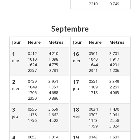
2210
0.749
Septembre
Jour
Heure
Mètres
Jour
Heure
Mètres
1
0412
4.210
16
0501
3.701
1010
1.098
1040
1.917
mar
mer
1624
4.775
1644
4.291
2257
0.781
2341
1.206
2
0459
3.951
17
0551
3.349
1049
1.357
1109
2.261
mer
jeu
1706
4.688
1718
4.065
2350
0.886
3
0556
3.659
18
0034
1.430
1136
1.662
0703
3.061
jeu
ven
1756
4.522
1143
2.558
1759
3.824
4
0053
1.014
19
0143
1.601