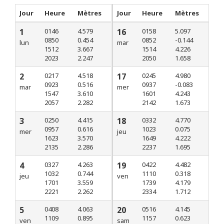
Jour
Heure
Mètres
Jour
Heure
Mètres
1
0146
4.579
16
0158
5.097
0850
0.454
0852
-0.144
lun
mar
1512
3.667
1514
4.226
2023
2.247
2050
1.658
2
0217
4.518
17
0245
4.980
0923
0.516
0937
-0.083
mar
mer
1547
3.610
1601
4.243
2057
2.282
2142
1.673
3
0250
4.415
18
0332
4.770
0957
0.616
1023
0.075
mer
jeu
1623
3.570
1649
4.222
2135
2.286
2237
1.695
4
0327
4.263
19
0422
4.482
1032
0.744
1110
0.318
jeu
ven
1701
3.559
1739
4.179
2221
2.262
2334
1.712
5
0408
4.063
20
0516
4.145
1109
0.895
1157
0.623
ven
sam