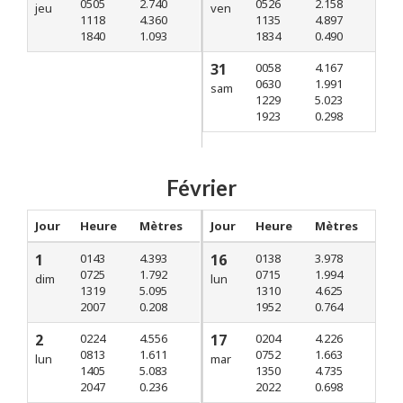
0505
2.740
0526
2.158
jeu
ven
1118
4.360
1135
4.897
1840
1.093
1834
0.490
31
0058
4.167
0630
1.991
sam
1229
5.023
1923
0.298
Février
Jour
Heure
Mètres
Jour
Heure
Mètres
1
0143
4.393
16
0138
3.978
0725
1.792
0715
1.994
dim
lun
1319
5.095
1310
4.625
2007
0.208
1952
0.764
2
0224
4.556
17
0204
4.226
0813
1.611
0752
1.663
lun
mar
1405
5.083
1350
4.735
2047
0.236
2022
0.698