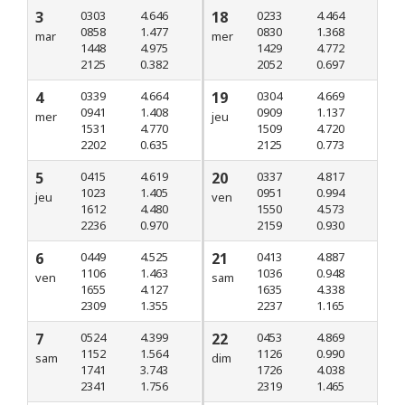
3
0303
4.646
18
0233
4.464
0858
1.477
0830
1.368
mar
mer
1448
4.975
1429
4.772
2125
0.382
2052
0.697
4
0339
4.664
19
0304
4.669
0941
1.408
0909
1.137
mer
jeu
1531
4.770
1509
4.720
2202
0.635
2125
0.773
5
0415
4.619
20
0337
4.817
1023
1.405
0951
0.994
jeu
ven
1612
4.480
1550
4.573
2236
0.970
2159
0.930
6
0449
4.525
21
0413
4.887
1106
1.463
1036
0.948
ven
sam
1655
4.127
1635
4.338
2309
1.355
2237
1.165
7
0524
4.399
22
0453
4.869
1152
1.564
1126
0.990
sam
dim
1741
3.743
1726
4.038
2341
1.756
2319
1.465