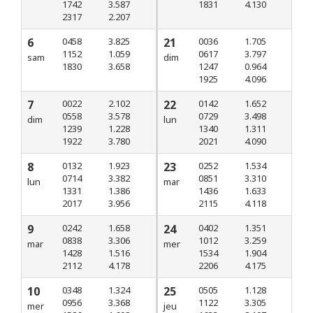
1742
3.587
1831
4.130
2317
2.207
6
0458
3.825
21
0036
1.705
1152
1.059
0617
3.797
sam
dim
1830
3.658
1247
0.964
1925
4.096
7
0022
2.102
22
0142
1.652
0558
3.578
0729
3.498
dim
lun
1239
1.228
1340
1.311
1922
3.780
2021
4.090
8
0132
1.923
23
0252
1.534
0714
3.382
0851
3.310
lun
mar
1331
1.386
1436
1.633
2017
3.956
2115
4.118
9
0242
1.658
24
0402
1.351
0838
3.306
1012
3.259
mar
mer
1428
1.516
1534
1.904
2112
4.178
2206
4.175
10
0348
1.324
25
0505
1.128
0956
3.368
1122
3.305
mer
jeu