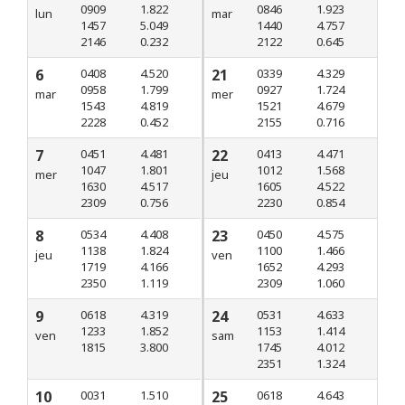
0909
1.822
0846
1.923
lun
mar
1457
5.049
1440
4.757
2146
0.232
2122
0.645
6
0408
4.520
21
0339
4.329
0958
1.799
0927
1.724
mar
mer
1543
4.819
1521
4.679
2228
0.452
2155
0.716
7
0451
4.481
22
0413
4.471
1047
1.801
1012
1.568
mer
jeu
1630
4.517
1605
4.522
2309
0.756
2230
0.854
8
0534
4.408
23
0450
4.575
1138
1.824
1100
1.466
jeu
ven
1719
4.166
1652
4.293
2350
1.119
2309
1.060
9
0618
4.319
24
0531
4.633
1233
1.852
1153
1.414
ven
sam
1815
3.800
1745
4.012
2351
1.324
10
0031
1.510
25
0618
4.643