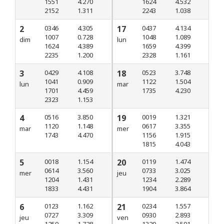
1551
4.270
1624
4.532
2152
1.311
2243
1.038
2
0346
4.305
17
0437
4.134
1007
0.728
1048
1.089
dim
lun
1624
4.389
1659
4.399
2235
1.200
2328
1.161
3
0429
4.108
18
0523
3.748
1041
0.909
1122
1.504
lun
mar
1701
4.459
1735
4.230
2323
1.153
4
0516
3.850
19
0019
1.321
1120
1.148
0617
3.355
mar
mer
1743
4.470
1156
1.915
1815
4.043
5
0018
1.154
20
0119
1.474
0614
3.560
0733
3.025
mer
jeu
1204
1.431
1234
2.289
1833
4.431
1904
3.864
6
0123
1.162
21
0234
1.557
0727
3.309
0930
2.893
jeu
ven
1259
1.728
1329
2.591