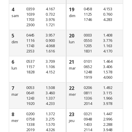
4
0359
4.167
19
0458
4.153
1039
0.732
1125
0.760
sam
dim
1703
3.976
1746
4.283
2300
1.721
5
0445
3.957
20
0003
1.408
1116
0.900
0550
3.776
dim
lun
1743
4.068
1205
1.163
2353
1.616
1831
4.170
6
0537
3.709
21
0101
1.464
1157
1.106
0652
3.406
lun
mar
1828
4.152
1248
1.578
1919
4.060
7
0053
1.508
22
0206
1.492
0641
3.460
0811
3.115
mar
mer
1243
1.337
1336
1.966
1920
4.233
2014
3.978
8
0200
1.372
23
0321
1.447
0758
3.275
0948
2.996
mer
jeu
1338
1.570
1433
2.288
2019
4.326
2114
3.948