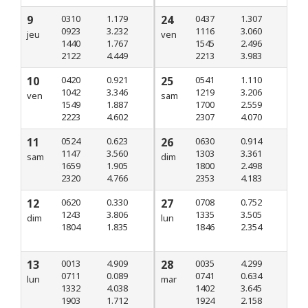
9
0310
1.179
24
0437
1.307
0923
3.232
1116
3.060
jeu
ven
1440
1.767
1545
2.496
2122
4.449
2213
3.983
10
0420
0.921
25
0541
1.110
1042
3.346
1219
3.206
ven
sam
1549
1.887
1700
2.559
2223
4.602
2307
4.070
11
0524
0.623
26
0630
0.914
1147
3.560
1303
3.361
sam
dim
1659
1.905
1800
2.498
2320
4.766
2353
4.183
12
0620
0.330
27
0708
0.752
1243
3.806
1335
3.505
dim
lun
1804
1.835
1846
2.354
13
0013
4.909
28
0035
4.299
0711
0.089
0741
0.634
lun
mar
1332
4.038
1402
3.645
1903
1.712
1924
2.158