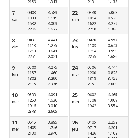
2159
1.313
2131
1.138
7
0403
4.583
22
0340
5.068
1033
1.119
1014
0.520
sam
dim
1632
4.003
1622
4.279
2226
1.672
2210
1.386
8
0431
4.441
23
0420
4.957
1113
1.275
1103
0.643
dim
lun
1713
3.641
1714
3.999
2251
2.021
2255
1.686
9
0500
4.275
24
0506
4.744
1157
1.460
1200
0.828
lun
mar
1802
3.290
1818
3.722
2315
2.336
2351
2.000
10
0533
4.091
25
0602
4.465
1253
1.636
1308
1.009
mar
mer
1916
3.010
1942
3.554
2343
2.605
11
0615
3.895
26
0105
2.252
1405
1.746
0717
4.201
mer
jeu
2130
2.940
1426
1.102