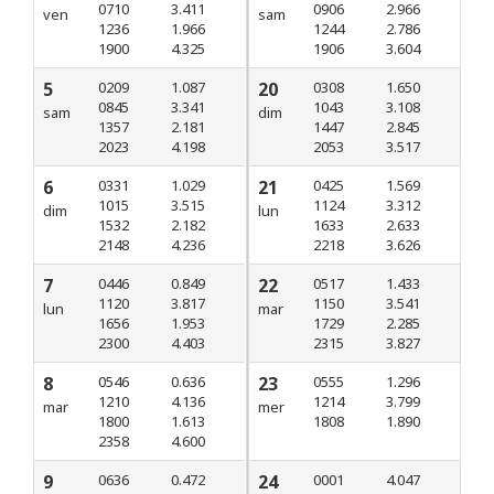
0710
3.411
0906
2.966
ven
sam
1236
1.966
1244
2.786
1900
4.325
1906
3.604
5
0209
1.087
20
0308
1.650
0845
3.341
1043
3.108
sam
dim
1357
2.181
1447
2.845
2023
4.198
2053
3.517
6
0331
1.029
21
0425
1.569
1015
3.515
1124
3.312
dim
lun
1532
2.182
1633
2.633
2148
4.236
2218
3.626
7
0446
0.849
22
0517
1.433
1120
3.817
1150
3.541
lun
mar
1656
1.953
1729
2.285
2300
4.403
2315
3.827
8
0546
0.636
23
0555
1.296
1210
4.136
1214
3.799
mar
mer
1800
1.613
1808
1.890
2358
4.600
9
0636
0.472
24
0001
4.047