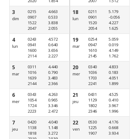
2020
1.854
2007
1.512
3
0215
4.663
18
0211
5.179
0907
0.533
0901
-0.056
dim
lun
1522
3.838
1520
4.227
2047
2.055
2054
1.625
4
0243
4.572
19
0254
5.059
0941
0.640
0947
0.019
lun
mar
1600
3.656
1610
4.149
2114
2.227
2145
1.762
5
0311
4.440
20
0340
4.833
1016
0.790
1036
0.183
mar
mer
1639
3.483
1703
4.051
2144
2.366
2241
1.899
6
0343
4.263
21
0431
4.525
1054
0.965
1129
0.410
mer
jeu
1724
3.346
1802
3.967
2223
2.472
2346
1.996
7
0420
4.040
22
0530
4.176
1138
1.148
1225
0.668
jeu
ven
1818
3.272
1907
3.934
2319
2.539