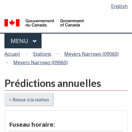
Sélection
English
Skip
Passer
de
to
à
main
la
la
content
version
langue
HTML
Menu
MAIN
MENU
simplifiée
Vous
Accueil
Stations
Meyers Narrows (09060)
êtes
Meyers Narrows (09060)
ici
Prédictions annuelles
< Retour à la station
Fuseau horaire: