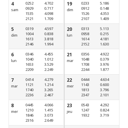
4
0252
4.702
19
0233
5.186
0929
0.717
0912
0.148
sam
dim
1535
4.098
1526
4.353
2121
1.709
2107
1.409
5
0319
4.597
20
0313
5.113
1004
0.838
0958
0.215
dim
lun
1613
3.818
1614
4.181
2146
1.994
2152
1.630
6
0346
4.455
21
0356
4.922
1040
1.012
1048
0.379
lun
mar
1653
3.529
1708
3.976
2209
2.249
2244
1.877
7
0414
4.279
22
0444
4.634
1121
1.214
1143
0.600
mar
mer
1740
3.265
1813
3.796
2236
2.467
2347
2.101
8
0445
4.066
23
0543
4.292
1210
1.415
1247
0.824
mer
jeu
1846
3.073
1932
3.719
2316
2.649