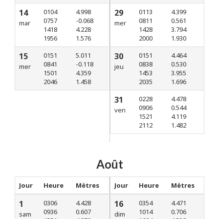
14
0104
4.998
29
0113
4.399
0757
-0.068
0811
0.561
mar
mer
1418
4.228
1428
3.794
1956
1.576
2000
1.930
15
0151
5.011
30
0151
4.464
0841
-0.118
0838
0.530
mer
jeu
1501
4.359
1453
3.955
2046
1.458
2035
1.696
31
0228
4.478
0906
0.544
ven
1521
4.119
2112
1.482
Août
Jour
Heure
Mètres
Jour
Heure
Mètres
1
0306
4.428
16
0354
4.471
0936
0.607
1014
0.706
sam
dim