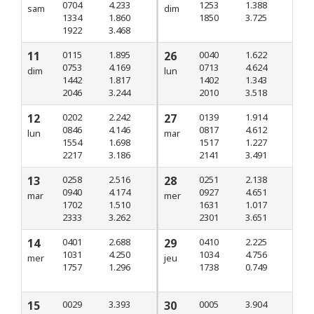
0704
4.233
1253
1.388
sam
dim
1334
1.860
1850
3.725
1922
3.468
11
0115
1.895
26
0040
1.622
0753
4.169
0713
4.624
dim
lun
1442
1.817
1402
1.343
2046
3.244
2010
3.518
12
0202
2.242
27
0139
1.914
0846
4.146
0817
4.612
lun
mar
1554
1.698
1517
1.227
2217
3.186
2141
3.491
13
0258
2.516
28
0251
2.138
0940
4.174
0927
4.651
mar
mer
1702
1.510
1631
1.017
2333
3.262
2301
3.651
14
0401
2.688
29
0410
2.225
1031
4.250
1034
4.756
mer
jeu
1757
1.296
1738
0.749
15
0029
3.393
30
0005
3.904