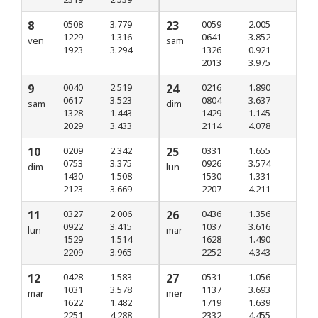
8
0508
3.779
23
0059
2.005
1229
1.316
0641
3.852
ven
sam
1923
3.294
1326
0.921
2013
3.975
9
0040
2.519
24
0216
1.890
0617
3.523
0804
3.637
sam
dim
1328
1.443
1429
1.145
2029
3.433
2114
4.078
10
0209
2.342
25
0331
1.655
0753
3.375
0926
3.574
dim
lun
1430
1.508
1530
1.331
2123
3.669
2207
4.211
11
0327
2.006
26
0436
1.356
0922
3.415
1037
3.616
lun
mar
1529
1.514
1628
1.490
2209
3.965
2252
4.343
12
0428
1.583
27
0531
1.056
1031
3.578
1137
3.693
mar
mer
1622
1.482
1719
1.639
2251
4.288
2332
4.455