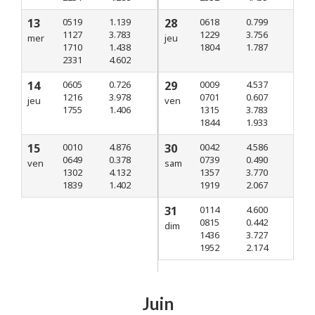
13
0519
1.139
28
0618
0.799
1127
3.783
1229
3.756
mer
jeu
1710
1.438
1804
1.787
2331
4.602
14
0605
0.726
29
0009
4.537
1216
3.978
0701
0.607
jeu
ven
1755
1.406
1315
3.783
1844
1.933
15
0010
4.876
30
0042
4.586
0649
0.378
0739
0.490
ven
sam
1302
4.132
1357
3.770
1839
1.402
1919
2.067
31
0114
4.600
0815
0.442
dim
1436
3.727
1952
2.174
Juin