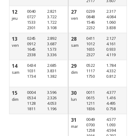
2117
3.607
12
0040
2.821
27
0239
2.317
0727
3.722
0848
4.084
jeu
ven
1533
1.722
1546
1.060
2301
3.108
2232
3.838
13
0245
2.892
28
0411
2.127
0912
3.687
1012
4.161
ven
sam
1645
1.573
1655
0.933
2338
3.336
2327
4.119
14
0434
2.685
29
0522
1.784
1031
3.831
1117
4.332
sam
dim
1734
1.382
1750
0.812
15
0004
3.596
30
0011
4.377
0534
2.326
0615
1.416
dim
lun
1128
4.053
1211
4.495
1811
1.196
1836
0.758
31
0049
4.577
0700
1.093
mar
1258
4.594
1916
0.797