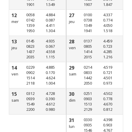
1901
1.549
1907
1.847
12
0058
4.884
27
0100
4.337
0742
0.087
0738
0.774
mer
jeu
1359
4.411
1349
4.050
1950
1.304
1941
1.518
13
0145
4.935
28
0137
4.459
0823
0.067
0805
0.723
jeu
ven
1437
4.558
1414
4.285
2035
1.115
2015
1.216
14
0229
4.885
29
0214
4.519
0902
0.170
0833
0.721
ven
sam
1514
4.624
1442
4.501
2118
1.004
2050
0.973
15
0312
4.728
30
0251
4.502
0939
0.390
0903
0.778
sam
dim
1549
4.612
1513
4.670
2200
0.980
2129
0.812
31
0330
4.398
0935
0.903
lun
1546
4.767