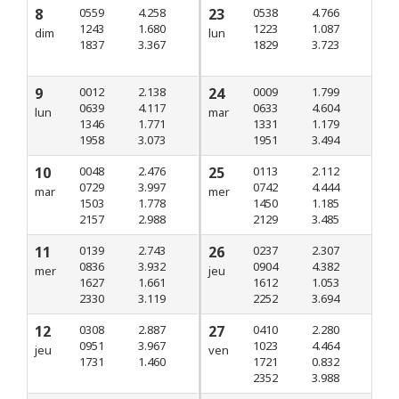
8
0559
4.258
23
0538
4.766
1243
1.680
1223
1.087
dim
lun
1837
3.367
1829
3.723
9
0012
2.138
24
0009
1.799
0639
4.117
0633
4.604
lun
mar
1346
1.771
1331
1.179
1958
3.073
1951
3.494
10
0048
2.476
25
0113
2.112
0729
3.997
0742
4.444
mar
mer
1503
1.778
1450
1.185
2157
2.988
2129
3.485
11
0139
2.743
26
0237
2.307
0836
3.932
0904
4.382
mer
jeu
1627
1.661
1612
1.053
2330
3.119
2252
3.694
12
0308
2.887
27
0410
2.280
0951
3.967
1023
4.464
jeu
ven
1731
1.460
1721
0.832
2352
3.988