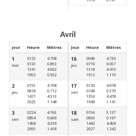
Avril
Jour
Heure
Mètres
Jour
Heure
Mètres
1
0123
4.708
16
0046
4.730
0741
0.853
0710
0.657
mer
jeu
1341
4.602
1318
4.410
1952
0.932
1912
1.110
2
0155
4.768
17
0120
4.978
0818
0.712
0749
0.370
jeu
ven
1421
4.513
1359
4.478
2025
1.148
1949
1.141
3
0224
4.763
18
0156
5.137
0854
0.669
0830
0.197
ven
sam
1458
4.339
1442
4.458
2055
1.418
2027
1.242