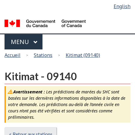
Sélection
English
Skip
Passer
de
to
à
main
la
la
content
version
langue
HTML
Menu
MAIN
MENU
simplifiée
Vous
Accueil
Stations
Kitimat (09140)
êtes
ici
Kitimat - 09140
Avertissement :
Les prédictions de marées du SHC sont
basées sur les dernières informations disponibles à la date de
votre demande. Les prédictions au-delà de l’année civile en
cours n’ont pas été vérifiées et sont considérées comme
préliminaires.
< Retour aux stations