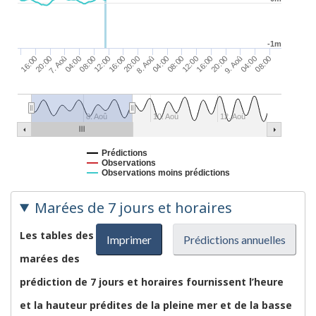
-1m
16:00
12:00
08:00
04:00
8. Aoû
20:00
16:00
12:00
08:00
04:00
7. Aoû
20:00
08:00
16:00
04:00
9. Aoû
20:00
8. Aoû
10. Aoû
12. Aoû
Prédictions
Observations
Observations moins prédictions
Marées de 7 jours et horaires
Les tables des
Imprimer
Prédictions annuelles
marées des
prédiction de 7 jours et horaires fournissent l’heure
et la hauteur prédites de la pleine mer et de la basse