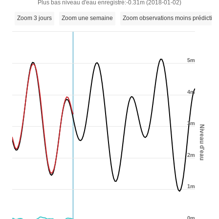
Plus bas niveau d'eau enregistré:-0.31m (2018-01-02)
Zoom 3 jours
Zoom une semaine
Zoom observations moins prédictio
5m
4m
3m
Niveau d'eau
2m
1m
0m