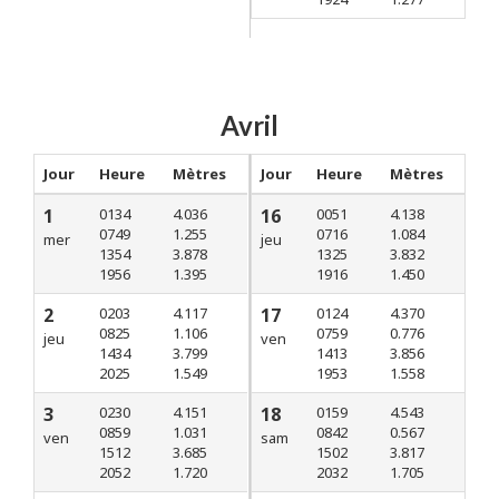
Avril
Jour
Heure
Mètres
Jour
Heure
Mètres
1
0134
4.036
16
0051
4.138
0749
1.255
0716
1.084
mer
jeu
1354
3.878
1325
3.832
1956
1.395
1916
1.450
2
0203
4.117
17
0124
4.370
0825
1.106
0759
0.776
jeu
ven
1434
3.799
1413
3.856
2025
1.549
1953
1.558
3
0230
4.151
18
0159
4.543
0859
1.031
0842
0.567
ven
sam
1512
3.685
1502
3.817
2052
1.720
2032
1.705