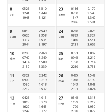
8
0526
3.510
23
0116
2.170
1241
1.449
0700
3.548
ven
sam
1948
3.121
1347
1.342
2036
3.581
9
0050
2.549
24
0238
2.028
0626
3.358
0823
3.327
sam
dim
1337
1.535
1450
1.551
2044
3.197
2131
3.665
10
0208
2.460
25
0353
1.802
0740
3.249
0945
3.219
dim
lun
1434
1.588
1550
1.714
2132
3.339
2219
3.751
11
0323
2.242
26
0455
1.549
0900
3.219
1058
3.199
lun
mar
1530
1.618
1643
1.843
2212
3.537
2301
3.824
12
0426
1.915
27
0545
1.318
1015
3.270
1159
3.219
mar
mer
1622
1.643
1729
1.950
2249
3.777
2338
3.879