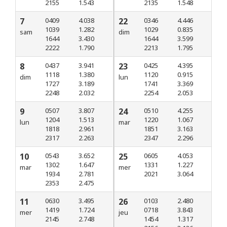
2155
1.543
2135
1.548
7
0409
4.038
22
0346
4.446
1039
1.282
1029
0.835
sam
dim
1644
3.430
1644
3.599
2222
1.790
2213
1.795
8
0437
3.941
23
0425
4.395
1118
1.380
1120
0.915
dim
lun
1727
3.189
1741
3.369
2248
2.032
2254
2.053
9
0507
3.807
24
0510
4.255
1204
1.513
1220
1.067
lun
mar
1818
2.961
1851
3.163
2317
2.263
2347
2.296
10
0543
3.652
25
0605
4.053
1302
1.647
1331
1.227
mar
mer
1934
2.781
2021
3.064
2353
2.475
11
0630
3.495
26
0103
2.480
1419
1.724
0718
3.843
mer
jeu
2145
2.748
1454
1.317