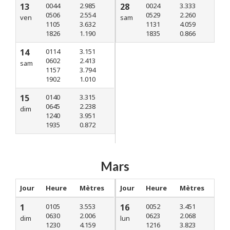
13
0044
2.985
28
0024
3.333
0506
2.554
0529
2.260
ven
sam
1105
3.632
1131
4.059
1826
1.190
1835
0.866
14
0114
3.151
0602
2.413
sam
1157
3.794
1902
1.010
15
0140
3.315
0645
2.238
dim
1240
3.951
1935
0.872
Mars
Jour
Heure
Mètres
Jour
Heure
Mètres
1
0105
3.553
16
0052
3.451
0630
2.006
0623
2.068
dim
lun
1230
4.159
1216
3.823