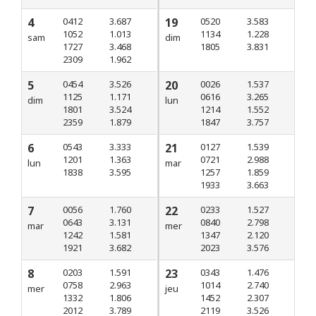
4
0412
3.687
19
0520
3.583
1052
1.013
1134
1.228
sam
dim
1727
3.468
1805
3.831
2309
1.962
5
0454
3.526
20
0026
1.537
1125
1.171
0616
3.265
dim
lun
1801
3.524
1214
1.552
2359
1.879
1847
3.757
6
0543
3.333
21
0127
1.539
1201
1.363
0721
2.988
lun
mar
1838
3.595
1257
1.859
1933
3.663
7
0056
1.760
22
0233
1.527
0643
3.131
0840
2.798
mar
mer
1242
1.581
1347
2.120
1921
3.682
2023
3.576
8
0203
1.591
23
0343
1.476
0758
2.963
1014
2.740
mer
jeu
1332
1.806
1452
2.307
2012
3.789
2119
3.526