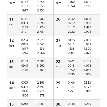
0717
3.756
1302
1.604
sam
dim
1357
1.858
1854
3.112
1937
2.951
11
0114
1.980
26
0030
1.808
0803
3.699
0712
3.990
dim
lun
1508
1.774
1417
1.486
2104
2.781
2022
2.908
12
0204
2.228
27
0126
2.090
0852
3.662
0811
4.021
lun
mar
1617
1.636
1538
1.300
2244
2.764
2205
2.876
13
0309
2.406
28
0241
2.302
0945
3.662
0918
4.078
mar
mer
1716
1.461
1652
1.057
2336
3.015
14
0005
2.866
29
0406
2.383
0421
2.491
1027
4.177
mer
jeu
1038
3.711
1755
0.810
1806
1.273
15
0058
3.003
30
0038
3.219