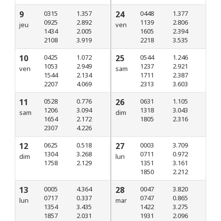
9
0315
1.357
24
0448
1.377
0925
2.892
1139
2.806
jeu
ven
1434
2.005
1605
2.394
2108
3.919
2218
3.535
10
0425
1.072
25
0544
1.246
1053
2.949
1237
2.921
ven
sam
1544
2.134
1711
2.387
2207
4.069
2313
3.603
11
0528
0.776
26
0631
1.105
1206
3.094
1318
3.043
sam
dim
1654
2.172
1805
2.316
2307
4.226
12
0625
0.518
27
0003
3.709
1304
3.268
0711
0.972
dim
lun
1758
2.129
1351
3.161
1850
2.212
13
0005
4.364
28
0047
3.820
0717
0.337
0747
0.865
lun
mar
1354
3.435
1422
3.275
1857
2.031
1931
2.096