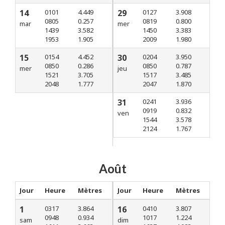
14
0101
4.449
29
0127
3.908
0805
0.257
0819
0.800
mar
mer
1439
3.582
1450
3.383
1953
1.905
2009
1.980
15
0154
4.452
30
0204
3.950
0850
0.286
0850
0.787
mer
jeu
1521
3.705
1517
3.485
2048
1.777
2047
1.870
31
0241
3.936
0919
0.832
ven
1544
3.578
2124
1.767
Août
Jour
Heure
Mètres
Jour
Heure
Mètres
1
0317
3.864
16
0410
3.807
0948
0.934
1017
1.224
sam
dim