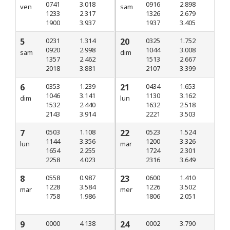
0741
3.018
0916
2.898
ven
sam
1233
2.317
1326
2.679
1900
3.937
1937
3.405
5
0231
1.314
20
0325
1.752
0920
2.998
1044
3.008
sam
dim
1357
2.462
1513
2.667
2018
3.881
2107
3.399
6
0353
1.239
21
0434
1.653
1046
3.141
1130
3.162
dim
lun
1532
2.440
1632
2.518
2143
3.914
2221
3.503
7
0503
1.108
22
0523
1.524
1144
3.356
1200
3.326
lun
mar
1654
2.255
1724
2.301
2258
4.023
2316
3.649
8
0558
0.987
23
0600
1.410
1228
3.584
1226
3.502
mar
mer
1758
1.986
1806
2.051
9
0000
4.138
24
0002
3.790