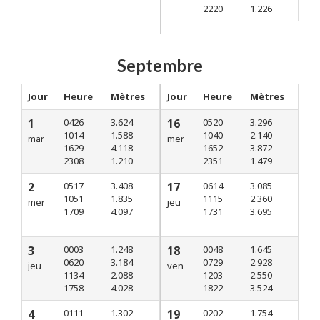
2220
1.226
Septembre
Jour
Heure
Mètres
Jour
Heure
Mètres
1
0426
3.624
16
0520
3.296
1014
1.588
1040
2.140
mar
mer
1629
4.118
1652
3.872
2308
1.210
2351
1.479
2
0517
3.408
17
0614
3.085
1051
1.835
1115
2.360
mer
jeu
1709
4.097
1731
3.695
3
0003
1.248
18
0048
1.645
0620
3.184
0729
2.928
jeu
ven
1134
2.088
1203
2.550
1758
4.028
1822
3.524
4
0111
1.302
19
0202
1.754