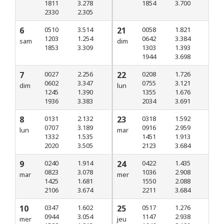
1811
3.278
1854
3.700
2330
2.305
6
0510
3.514
21
0058
1.821
1203
1.254
0642
3.384
sam
dim
1853
3.309
1303
1.393
1944
3.698
7
0027
2.256
22
0208
1.726
0602
3.347
0755
3.121
dim
lun
1245
1.390
1355
1.676
1936
3.383
2034
3.691
8
0131
2.132
23
0318
1.592
0707
3.189
0916
2.959
lun
mar
1332
1.535
1451
1.913
2020
3.505
2123
3.684
9
0240
1.914
24
0422
1.435
0823
3.078
1036
2.908
mar
mer
1425
1.681
1550
2.088
2106
3.674
2211
3.684
10
0347
1.602
25
0517
1.276
0944
3.054
1147
2.938
mer
jeu