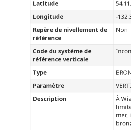
Latitude
54.11
Longitude
-132.
Repère de nivellement de
Non
référence
Code du système de
Inco
référence verticale
Type
BRON
Paramètre
VERT
Description
À Wia
limit
mer, 
bronz