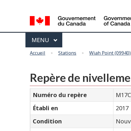
Sélection
de
la
langue
Menu
MAIN
MENU
Vous
Accueil
Stations
Wiah Point (09940)
êtes
ici
Repère de nivellem
Numéro du repère
M17C
Établi en
2017
Condition
Nouv