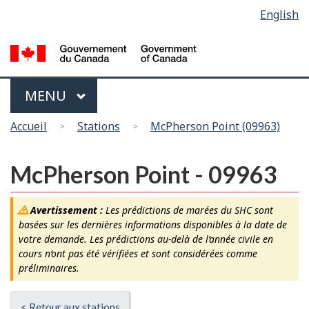
Sélection
English
Skip
Passer
de
to
à
main
la
la
content
version
langue
HTML
Menu
MAIN
MENU
simplifiée
Vous
Accueil
Stations
McPherson Point (09963)
êtes
ici
McPherson Point - 09963
Avertissement :
Les prédictions de marées du SHC sont
basées sur les dernières informations disponibles à la date de
votre demande. Les prédictions au-delà de l’année civile en
cours n’ont pas été vérifiées et sont considérées comme
préliminaires.
< Retour aux stations