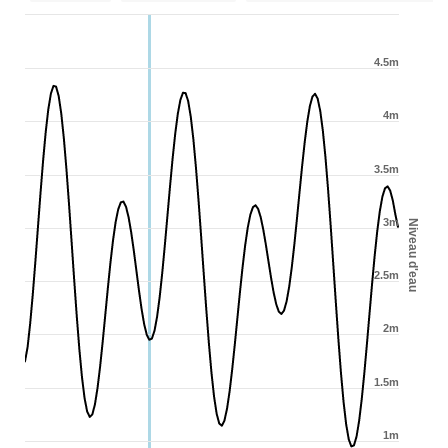
4.5m
4m
3.5m
3m
Niveau d'eau
2.5m
2m
1.5m
1m