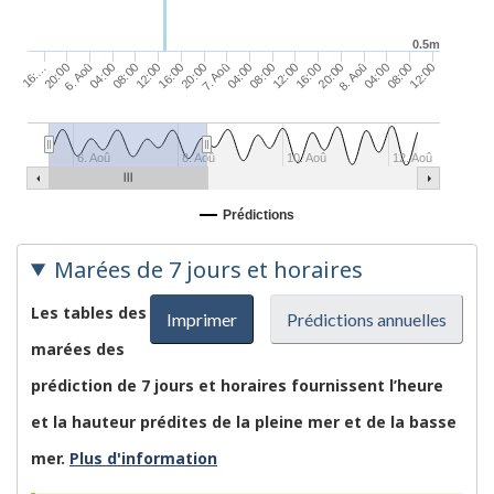
0.5m
08:00
16:00
12:00
20:00
7. Aoû
04:00
08:00
16:…
12:00
20:00
16:00
6. Aoû
20:00
04:00
8. Aoû
08:00
04:00
12:00
6. Aoû
8. Aoû
10. Aoû
12. Aoû
Prédictions
Marées de 7 jours et horaires
Les tables des
Imprimer
Prédictions annuelles
marées des
prédiction de 7 jours et horaires fournissent l’heure
et la hauteur prédites de la pleine mer et de la basse
mer.
Plus d'information