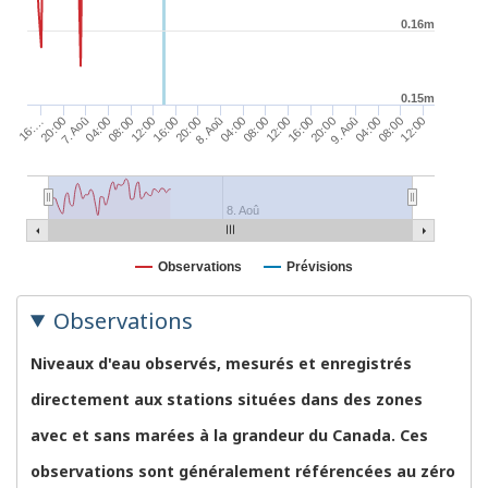
0.16m
0.15m
8. Aoû
08:00
16:00
9. Aoû
08:00
20:00
04:00
12:00
20:00
04:00
12:00
20:00
04:00
12:00
16:…
7. Aoû
08:00
16:00
8. Aoû
Observations
Prévisions
Observations
Niveaux d'eau observés, mesurés et enregistrés
directement aux stations situées dans des zones
avec et sans marées à la grandeur du Canada. Ces
observations sont généralement référencées au zéro