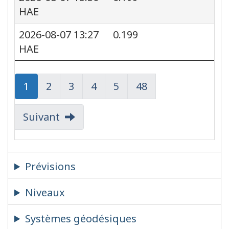
HAE
2026-08-07 13:27
0.199
HAE
Page
Page
1
Page
Page
2
Page
Page
3
Page
Page
4
Page
Page
5
Page
Page
48
Suivant
Prévisions
Niveaux
Systèmes géodésiques