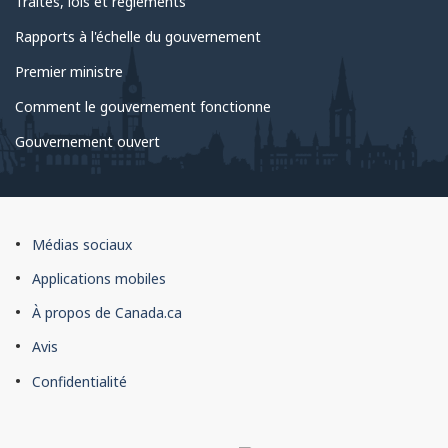
Traités, lois et règlements
Rapports à l'échelle du gouvernement
Premier ministre
Comment le gouvernement fonctionne
Gouvernement ouvert
À
Médias sociaux
propos
Applications mobiles
du
À propos de Canada.ca
site
Avis
Confidentialité