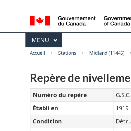
Sélection
de
la
langue
Menu
MAIN
MENU
Vous
Accueil
Stations
Midland (11445)
êtes
ici
Repère de nivellemen
Numéro du repère
G.S.C
Établi en
1919
Condition
Détru