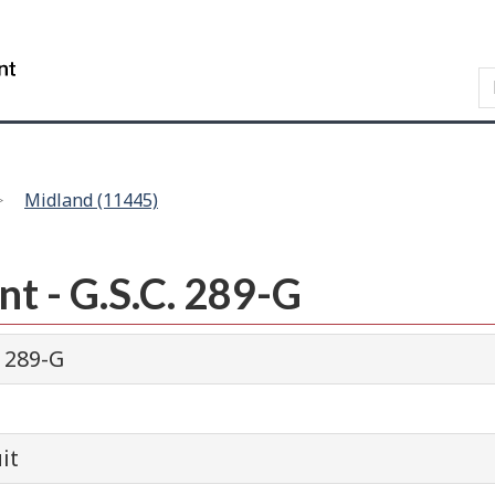
Skip
Skip
Passer
to
to
à
WxT
main
"About
la
content
this
version
Search
site"
HTML
form..
simplifiée
Midland (11445)
t - G.S.C. 289-G
. 289-G
it