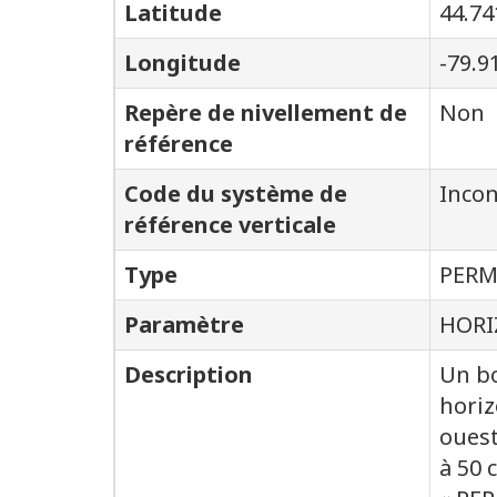
Latitude
44.74
Longitude
-79.9
Repère de nivellement de
Non
référence
Code du système de
Inco
référence verticale
Type
PER
Paramètre
HORI
Description
Un bo
horiz
ouest
à 50 