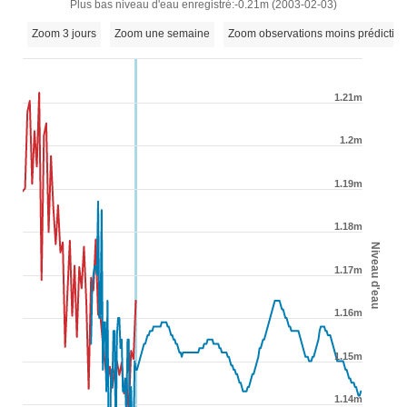
Plus bas niveau d'eau enregistré:-0.21m (2003-02-03)
Zoom 3 jours
Zoom une semaine
Zoom observations moins prédictio
1.21m
1.2m
1.19m
1.18m
Niveau d'eau
1.17m
1.16m
1.15m
1.14m