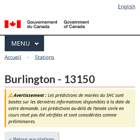
Sélection
English
Skip
Passer
de
to
à
main
la
la
content
version
langue
HTML
Menu
MAIN
MENU
simplifiée
Vous
Accueil
Stations
êtes
ici
Burlington - 13150
Avertissement :
Les prédictions de marées du SHC sont
basées sur les dernières informations disponibles à la date de
votre demande. Les prédictions au-delà de l’année civile en
cours n’ont pas été vérifiées et sont considérées comme
préliminaires.
< Retour aux stations