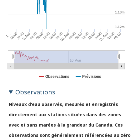
1.13m
1.12m
16:00
12:00
08:00
04:00
10. Aoû
20:00
16:00
12:00
08:00
04:00
9. Aoû
20:00
08:00
16:00
04:00
1…
11. Aoû
20:00
10. Aoû
Observations
Prévisions
Observations
Niveaux d'eau observés, mesurés et enregistrés
directement aux stations situées dans des zones
avec et sans marées à la grandeur du Canada. Ces
observations sont généralement référencées au zéro