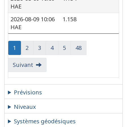
HAE
2026-08-09 10:06
1.158
HAE
Page
Page
1
Page
Page
2
Page
Page
3
Page
Page
4
Page
Page
5
Page
Page
48
Suivant
Prévisions
Niveaux
Systèmes géodésiques