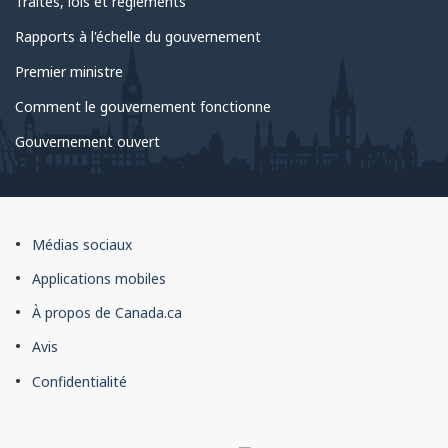
Traités, lois et règlements
Rapports à l'échelle du gouvernement
Premier ministre
Comment le gouvernement fonctionne
Gouvernement ouvert
À
Médias sociaux
propos
Applications mobiles
du
À propos de Canada.ca
site
Avis
Confidentialité