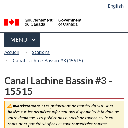
Sélection
English
Skip
Passer
de
to
à
main
la
la
content
version
langue
HTML
Menu
MAIN
MENU
simplifiée
Vous
Accueil
Stations
êtes
Canal Lachine Bassin #3 (15515)
ici
Canal Lachine Bassin #3 -
15515
Avertissement :
Les prédictions de marées du SHC sont
basées sur les dernières informations disponibles à la date de
votre demande. Les prédictions au-delà de l’année civile en
cours n’ont pas été vérifiées et sont considérées comme