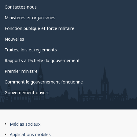
Au
Contactez-nous
sujet
Ministères et organismes
du
Fonction publique et force militaire
gouvernement
Nouvelles
Traités, lois et règlements
Rapports à l'échelle du gouvernement
Premier ministre
Comment le gouvernement fonctionne
Gouvernement ouvert
À
Médias sociaux
propos
Applications mobiles