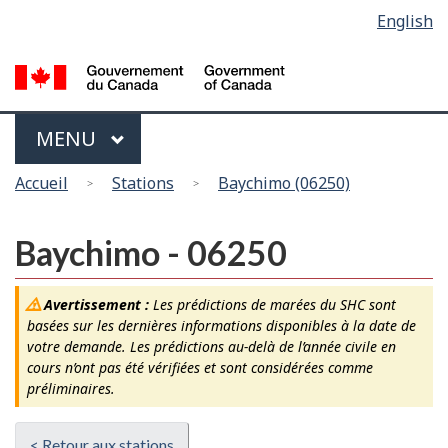
Sélection
English
Skip
Passer
de
to
à
main
la
la
content
version
langue
HTML
Menu
MAIN
MENU
simplifiée
Vous
Accueil
Stations
Baychimo (06250)
êtes
ici
Baychimo - 06250
Avertissement :
Les prédictions de marées du SHC sont
basées sur les dernières informations disponibles à la date de
votre demande. Les prédictions au-delà de l’année civile en
cours n’ont pas été vérifiées et sont considérées comme
préliminaires.
< Retour aux stations