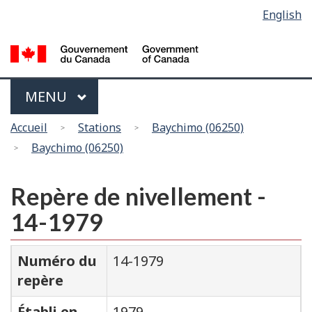
Sélection
English
Skip
Passer
de
to
à
main
la
la
content
version
langue
HTML
Menu
MAIN
MENU
simplifiée
Vous
Accueil
Stations
Baychimo (06250)
êtes
Baychimo (06250)
ici
Repère de nivellement -
14-1979
Numéro du
14-1979
repère
Établi en
1979