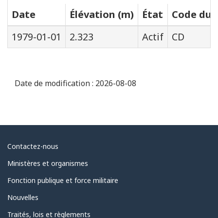
Date
Élévation (m)
État
Code du s
1979-01-01
2.323
Actif
CD
Date de modification :
2026-08-08
Au
Contactez-nous
sujet
Ministères et organismes
du
Fonction publique et force militaire
gouvernement
Nouvelles
Traités, lois et règlements